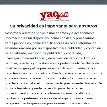
Buenas a todxs!
Soy de Barcelona y tengo bastantes ganas de irme a estudiar
a Madrid. Actualmente estoy cursando un grado superior de
comercio internacional en mi centro que me da la oportunidad
Su privacidad es importante para nosotros
de hacer modalidad 3x2 (3 años, dos títulos) de
C.Internacional + Transporte y Logística. Me gustaría saber si
Nosotros y nuestros
socios
almacenamos y/o accedemos a
sabéis de centros públicos que ofrezcan eso, si me
información en un dispositivo, como cookies, y procesamos
convalidarian todo de la misma manera que en mi centro
datos personales, como identificadores únicos e información
actual y demás. Me iría por la zona de Madrid Sud,
estándar enviada por un dispositivo para publicidad y contenido
Fuelnabrada había pensado. Gracias!
personalizado, medición de publicidad y contenido,
investigación de audiencia y desarrollo de servicios.
Con su
Inicio
permiso, nosotros y nuestros socios podemos utilizar datos de
localización geográfica precisa e identificación mediante las
características de dispositivos. Puede hacer clic para otorgarnos
Etiquetas:
Hablar x Hablar
Comercio
su consentimiento a nosotros y a nuestros 1733 socios para
que llevemos a cabo el procesamiento previamente descrito. De
forma alternativa, puede hacer clic para denegar su
consentimiento o acceder a información más detallada y
cambiar sus preferencias antes de otorgar su consentimiento.
Tenga en cuenta que algún procesamiento de sus datos