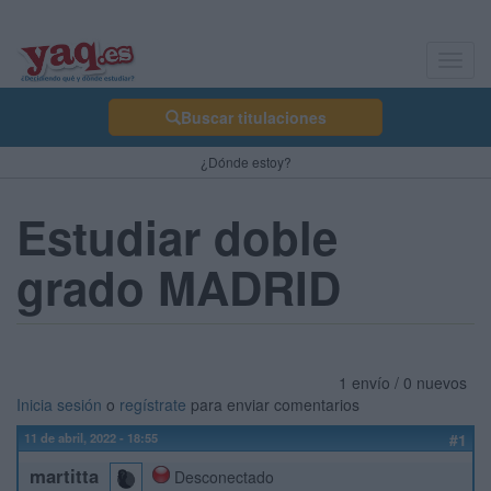
Toggl
navig
Buscar titulaciones
¿Dónde estoy?
Estudiar doble
grado MADRID
1 envío / 0 nuevos
Inicia sesión
o
regístrate
para enviar comentarios
11 de abril, 2022 - 18:55
#1
martitta
Desconectado