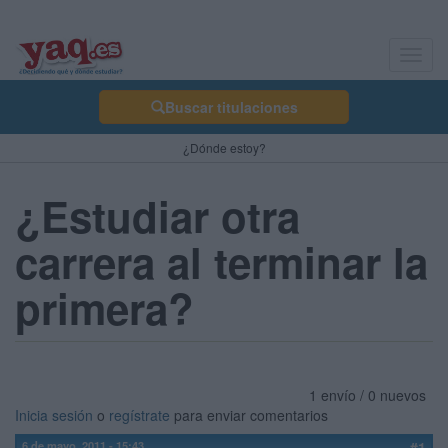
Toggl
navig
Buscar titulaciones
¿Dónde estoy?
¿Estudiar otra
carrera al terminar la
primera?
1 envío / 0 nuevos
Inicia sesión
o
regístrate
para enviar comentarios
6 de mayo, 2011 - 15:43
#1