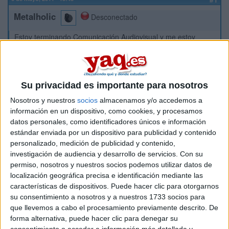
Metalholic
Desconectado
Estoy terminando Comunicación Audiovisual y me estoy
planteando estudiar una segunda carrera. ¿Sugerencias?
Estudio algo parecido para complementar, estudio algo con
salida o me pongo a currar (en prácticas no remuneradas
claro -_-*) que ya toca?
Su privacidad es importante para nosotros
Inicio
Nosotros y nuestros
socios
almacenamos y/o accedemos a
información en un dispositivo, como cookies, y procesamos
datos personales, como identificadores únicos e información
Etiquetas:
estándar enviada por un dispositivo para publicidad y contenido
Hablar x Hablar
Comunicación Audiovisual
Diseño
personalizado, medición de publicidad y contenido,
Publicidad y Relaciones Públicas
UVA
investigación de audiencia y desarrollo de servicios.
Con su
permiso, nosotros y nuestros socios podemos utilizar datos de
localización geográfica precisa e identificación mediante las
características de dispositivos. Puede hacer clic para otorgarnos
su consentimiento a nosotros y a nuestros 1733 socios para
que llevemos a cabo el procesamiento previamente descrito. De
forma alternativa, puede hacer clic para denegar su
consentimiento o acceder a información más detallada y