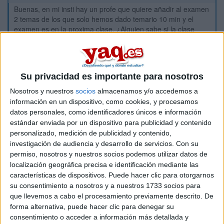
Buenas, en mi insti hay un profe que quiere añadir al examen
2 temas de los que solo hemos dado temario 10 min y el
examen es en la proxima clase. ¿Alguien sabe si la clase
puede negarse? el temario no dura 10 min, es mucho más
extenso.
Inicio
Su privacidad es importante para nosotros
Nosotros y nuestros
socios
almacenamos y/o accedemos a
Etiquetas:
Hablar x Hablar
información en un dispositivo, como cookies, y procesamos
datos personales, como identificadores únicos e información
estándar enviada por un dispositivo para publicidad y contenido
personalizado, medición de publicidad y contenido,
investigación de audiencia y desarrollo de servicios.
Con su
permiso, nosotros y nuestros socios podemos utilizar datos de
localización geográfica precisa e identificación mediante las
características de dispositivos. Puede hacer clic para otorgarnos
su consentimiento a nosotros y a nuestros 1733 socios para
que llevemos a cabo el procesamiento previamente descrito. De
forma alternativa, puede hacer clic para denegar su
consentimiento o acceder a información más detallada y