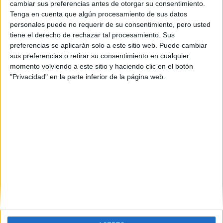
cambiar sus preferencias antes de otorgar su consentimiento.
Tenga en cuenta que algún procesamiento de sus datos
personales puede no requerir de su consentimiento, pero usted
tiene el derecho de rechazar tal procesamiento. Sus
preferencias se aplicarán solo a este sitio web. Puede cambiar
sus preferencias o retirar su consentimiento en cualquier
momento volviendo a este sitio y haciendo clic en el botón
"Privacidad" en la parte inferior de la página web.
Comentarios
7 de marzo, 2023 - 15:10
#2
Cristi_Beni
Desconectado
Pues no se si la clase puede negarse pero eso de dar temas
en 5 min y luego que te entren en el próximo examen lo
llevan haciendo años.... parece que no se acuerdan de que
ellos también fueron alumnos.
Inicio
Inicia sesión
o
regístrate
para enviar comentarios