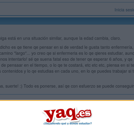
Inicia ses
ga está en una situación similar, aunque la edad cambia, claro.
 dicho es qe tiene qe pensar en si de verdad le gusta tanto enfermería
 camino "largo"... yo creo qe si enfermeria es lo qe qieres estudiar, au
nos intentarlo! sé qe suena fatal eso de tener qe esperar 6 años, y qe 
de pensaar en el tiempo, o lo qe te costará, etc etc etc, piensa en si t
 contenidos y lo qe estudias en cada uno, en lo qe puedes trabajar si t
ijas, suerte! :) Todo es ponerse, así qe con esfuerzo se puede conseguir
Inicia ses