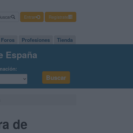
Buscar
Entrar
Regístrate
Foros
Profesiones
Tienda
de España
mación:
a
ra de