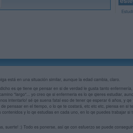
este
Estud
ga está en una situación similar, aunque la edad cambia, claro.
 dicho es qe tiene qe pensar en si de verdad le gusta tanto enfermería
 camino "largo"... yo creo qe si enfermeria es lo qe qieres estudiar, au
nos intentarlo! sé qe suena fatal eso de tener qe esperar 6 años, y qe 
de pensaar en el tiempo, o lo qe te costará, etc etc etc, piensa en si t
 contenidos y lo qe estudias en cada uno, en lo qe puedes trabajar si t
ijas, suerte! :) Todo es ponerse, así qe con esfuerzo se puede conseguir