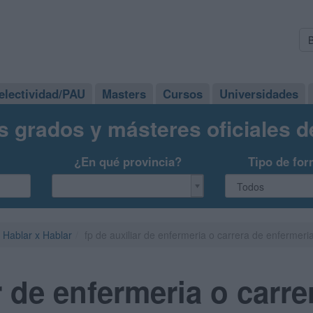
electividad/PAU
Masters
Cursos
Universidades
s grados y másteres oficiales 
¿En qué provincia?
Tipo de for
Hablar x Hablar
fp de auxiliar de enfermeria o carrera de enfermeri
r de enfermeria o carre