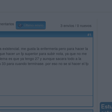
mentarios
3 envíos / 0 nuevos
Último envío
#1
 existencial. me gusta la enfermeria pero para hacer la
que hacer un fp superior para subir nota, ya que no me
oblema es que ya tengo 27 y aunque sacara todo a la
a 33 para cuando terminase. por eso no se si hacer el fp
Est