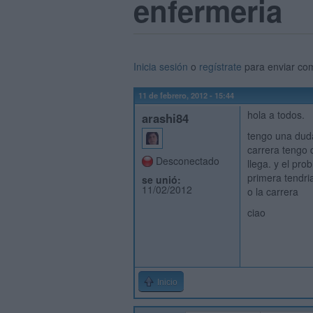
enfermeria
Inicia sesión
o
regístrate
para enviar co
11 de febrero, 2012 - 15:44
hola a todos.
arashi84
tengo una duda
carrera tengo 
Desconectado
llega. y el pr
primera tendri
se unió:
11/02/2012
o la carrera
ciao
Inicio