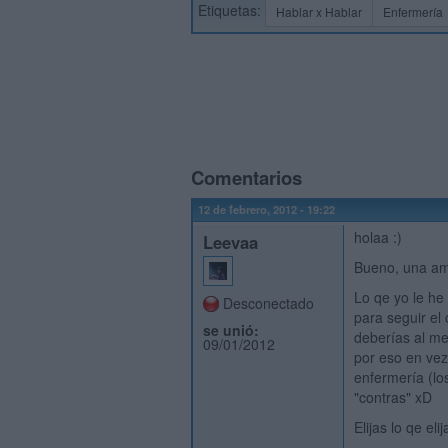
Etiquetas:
Hablar x Hablar
Enfermería
Comentarios
12 de febrero, 2012 - 19:22
holaa :)
Leevaa
Bueno, una ami
Lo qe yo le he
Desconectado
para seguir el
se unió:
deberías al me
09/01/2012
por eso en vez 
enfermería (los
"contras" xD
Elijas lo qe el