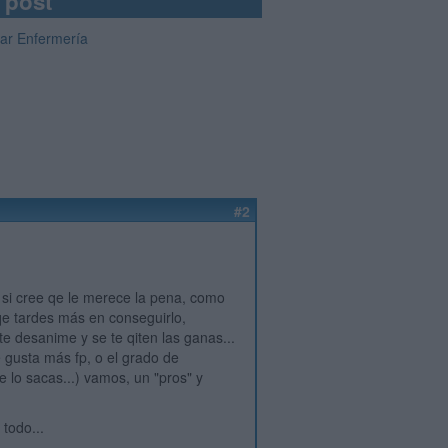
 post
iar Enfermería
#2
, si cree qe le merece la pena, como
nqe tardes más en conseguirlo,
te desanime y se te qiten las ganas...
e gusta más fp, o el grado de
e lo sacas...) vamos, un "pros" y
 todo...