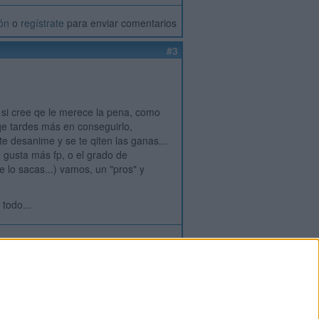
ión
o
regístrate
para enviar comentarios
#3
, si cree qe le merece la pena, como
nqe tardes más en conseguirlo,
te desanime y se te qiten las ganas...
e gusta más fp, o el grado de
e lo sacas...) vamos, un "pros" y
 todo...
ión
o
regístrate
para enviar comentarios