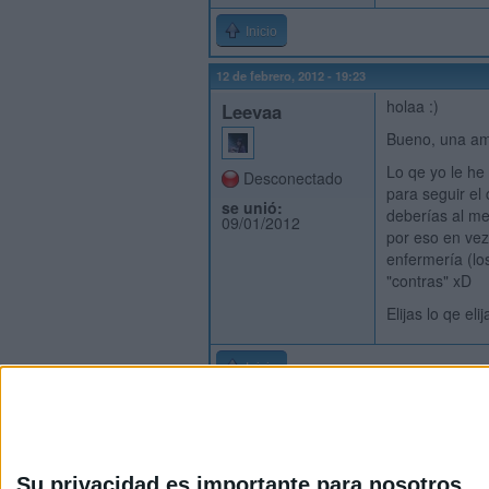
Inicio
12 de febrero, 2012 - 19:23
holaa :)
Leevaa
Bueno, una ami
Lo qe yo le he
Desconectado
para seguir el
se unió:
deberías al me
09/01/2012
por eso en vez 
enfermería (los
"contras" xD
Elijas lo qe el
Inicio
Su privacidad es importante para nosotros