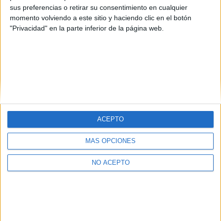
sus preferencias o retirar su consentimiento en cualquier
momento volviendo a este sitio y haciendo clic en el botón
"Privacidad" en la parte inferior de la página web.
ACEPTO
Quiénes somos
|
Contactar
|
Anúnciate
Aviso legal
|
Politica de privacidad
|
Condiciones generales
|
Política
MÁS OPCIONES
de cookies
© 2003-2026
Compás Mediterráneo S.L.
- Diego de León 47 - 28006
Madrid [ESPAÑA] - Tel. +34 91 593 2767
NO ACEPTO