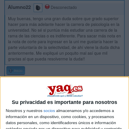
Alumno22
Desconectado
Muy buenas, tengo una gran duda sobre que grado superior
hacer para más adelante hacer la carrera de psicología en la
universidad. No sé si puntúa más estudiar una carrera de la
rama de las ciencias o es indiferente. Para sacar más nota en
la nota de corte para ingresar en la uni me gustaría hacer la
parte voluntaría de la selectividad, de ahí viene la duda dicha
anteriormente. Me expliqué un poquito mal así que mil
gracias al que pueda resolverme la duda!!
Inicio
Etiquetas:
Hablar x Hablar
Su privacidad es importante para nosotros
Nosotros y nuestros
socios
almacenamos y/o accedemos a
información en un dispositivo, como cookies, y procesamos
datos personales, como identificadores únicos e información
estándar enviada por un dispositivo para publicidad y contenido