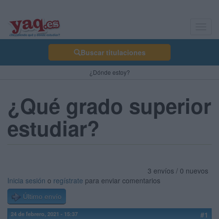
Toggl
navig
Buscar titulaciones
¿Dónde estoy?
¿Qué grado superior
estudiar?
3 envíos / 0 nuevos
Inicia sesión
o
regístrate
para enviar comentarios
Último envío
24 de febrero, 2021 - 15:37
#1