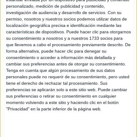
personalizado, medición de publicidad y contenido,
investigación de audiencia y desarrollo de servicios.
Con su
permiso, nosotros y nuestros socios podemos utilizar datos de
localización geográfica precisa e identificación mediante las
características de dispositivos. Puede hacer clic para otorgarnos
su consentimiento a nosotros y a nuestros 1733 socios para
que llevemos a cabo el procesamiento previamente descrito. De
forma alternativa, puede hacer clic para denegar su
consentimiento o acceder a información más detallada y
cambiar sus preferencias antes de otorgar su consentimiento.
Tenga en cuenta que algún procesamiento de sus datos
personales puede no requerir de su consentimiento, pero usted
tiene el derecho de rechazar tal procesamiento. Sus
preferencias se aplicarán solo a este sitio web. Puede cambiar
sus preferencias o retirar su consentimiento en cualquier
Comentarios
momento volviendo a este sitio y haciendo clic en el botón
"Privacidad" en la parte inferior de la página web.
4 de junio, 2021 - 16:19
#2
Lodio
Desconectado
Sé muy bien que no es fácil obtener una educación decente