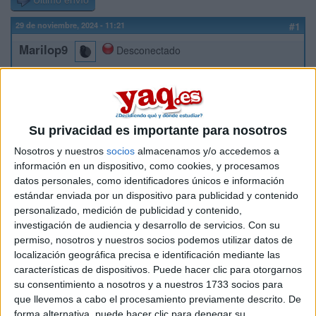
Último envío
29 de noviembre, 2024 - 11:21
#1
Marilop9
Desconectado
Hola,
He contactado con exámenes-tfg.com para un examen con
pinganillo y te comenta que le envíes un correo
a
EXAMENESTFG@GMAIL.COM
y ahí te envían un montón
Su privacidad es importante para nosotros
de casos reales con fotos y los audios del hombre son
Nosotros y nuestros
socios
almacenamos y/o accedemos a
amables y bueno... Que te llama y te informa. Alguien ha
información en un dispositivo, como cookies, y procesamos
contactado con esta página, alguna experiencia? Gracias.
datos personales, como identificadores únicos e información
estándar enviada por un dispositivo para publicidad y contenido
Inicio
personalizado, medición de publicidad y contenido,
investigación de audiencia y desarrollo de servicios.
Con su
Etiquetas:
Hablar x Hablar
permiso, nosotros y nuestros socios podemos utilizar datos de
localización geográfica precisa e identificación mediante las
características de dispositivos. Puede hacer clic para otorgarnos
su consentimiento a nosotros y a nuestros 1733 socios para
que llevemos a cabo el procesamiento previamente descrito. De
forma alternativa, puede hacer clic para denegar su