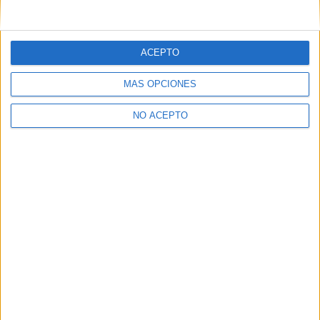
Menuda manera de hacer publicidad, jaja
Quién sabe qué???
ACEPTO
Inicio
Inicia sesión
o
regístrate
para enviar comentarios
MÁS OPCIONES
NO ACEPTO
Quiénes somos
|
Contactar
|
Anúnciate
Aviso legal
|
Politica de privacidad
|
Condiciones generales
|
Política
de cookies
© 2003-2026
Compás Mediterráneo S.L.
- Diego de León 47 - 28006
Madrid [ESPAÑA] - Tel. +34 91 593 2767