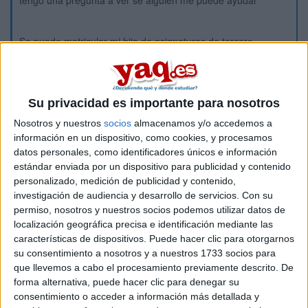
tengo una pregunta a ver se alguien me puede ayudar
Se puede matricular mi hijo de asignaturas de tercero,
quedándole por aprobar asignaturas de segundo, o por
fuerzas tiene que matricularse en las que le queda de
segundo.
Su privacidad es importante para nosotros
Gracias y espero noticias
Nosotros y nuestros
socios
almacenamos y/o accedemos a
información en un dispositivo, como cookies, y procesamos
datos personales, como identificadores únicos e información
estándar enviada por un dispositivo para publicidad y contenido
personalizado, medición de publicidad y contenido,
investigación de audiencia y desarrollo de servicios.
Con su
permiso, nosotros y nuestros socios podemos utilizar datos de
Inicio
localización geográfica precisa e identificación mediante las
características de dispositivos. Puede hacer clic para otorgarnos
Etiquetas:
Hablar x Hablar
Ingeniería Aeroespacial
su consentimiento a nosotros y a nuestros 1733 socios para
que llevemos a cabo el procesamiento previamente descrito. De
forma alternativa, puede hacer clic para denegar su
consentimiento o acceder a información más detallada y