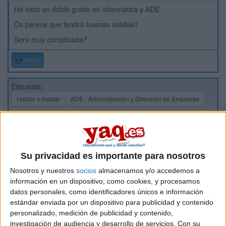
He visto un doble grado en informatica y ADE
Os parece que tendra buenas salidas?
Sera muy complicada?
Inicio
Etiquetas:
Hablar x Hablar
ADE - Administración y Dirección de Empresas
Ingeniería Informática
Su privacidad es importante para nosotros
Nosotros y nuestros
socios
almacenamos y/o accedemos a
información en un dispositivo, como cookies, y procesamos
datos personales, como identificadores únicos e información
estándar enviada por un dispositivo para publicidad y contenido
personalizado, medición de publicidad y contenido,
investigación de audiencia y desarrollo de servicios.
Con su