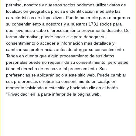
permiso, nosotros y nuestros socios podemos utilizar datos de
localización geográfica precisa e identificación mediante las
características de dispositivos. Puede hacer clic para otorgarnos
su consentimiento a nosotros y a nuestros 1731 socios para
que llevemos a cabo el procesamiento previamente descrito. De
forma alternativa, puede hacer clic para denegar su
consentimiento o acceder a información más detallada y
Estudios nombrados en este post
cambiar sus preferencias antes de otorgar su consentimiento.
Tenga en cuenta que algún procesamiento de sus datos
Estudiar ADE - Administración y Dirección de Empresas
personales puede no requerir de su consentimiento, pero usted
Estudiar Ingeniería Informática
tiene el derecho de rechazar tal procesamiento. Sus
preferencias se aplicarán solo a este sitio web. Puede cambiar
sus preferencias o retirar su consentimiento en cualquier
momento volviendo a este sitio y haciendo clic en el botón
"Privacidad" en la parte inferior de la página web.
Comentarios
8 de junio, 2013 - 23:50
#2
Infinita
Desconectado