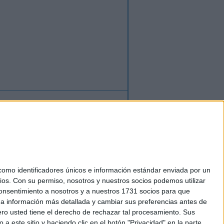
ión
o
regístrate
para enviar comentarios
mo identificadores únicos e información estándar enviada por un
ios.
Con su permiso, nosotros y nuestros socios podemos utilizar
okies
 consentimiento a nosotros y a nuestros 1731 socios para que
el. +34 91 593 2767
 a información más detallada y cambiar sus preferencias antes de
o usted tiene el derecho de rechazar tal procesamiento. Sus
a este sitio y haciendo clic en el botón "Privacidad" en la parte