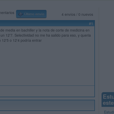
mentarios
4 envíos / 0 nuevos
Último envío
#1
de media en bachiller y la nota de corte de medicina en
 un 12'7. Selectividad no me ha salido para eso, y queria
n 12'5 o 12'4 podría entrar
Est
este
Estud