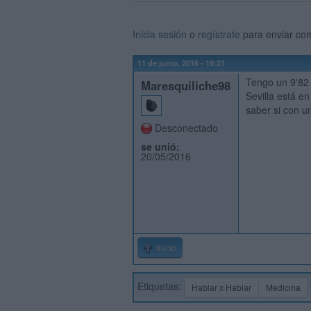
Inicia sesión
o
regístrate
para enviar co
11 de junio, 2016 - 19:21
Tengo un 9'82 
Maresquiliche98
Sevilla está en
saber si con u
Desconectado
se unió:
20/05/2016
Inicio
Etiquetas:
Hablar x Hablar
Medicina