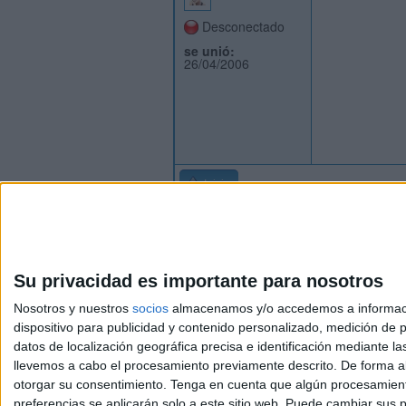
Desconectado
se unió:
26/04/2006
Inicio
Su privacidad es importante para nosotros
Nosotros y nuestros
socios
almacenamos y/o accedemos a información
dispositivo para publicidad y contenido personalizado, medición de pu
Avis
datos de localización geográfica precisa e identificación mediante l
© 2003-2026
Compá
llevemos a cabo el procesamiento previamente descrito. De forma al
otorgar su consentimiento.
Tenga en cuenta que algún procesamiento
preferencias se aplicarán solo a este sitio web. Puede cambiar sus p