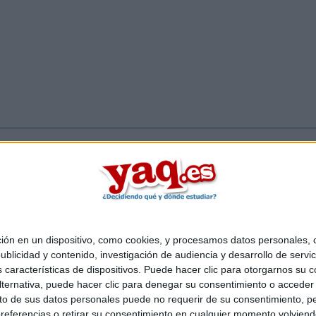
Inicia ses
 en un dispositivo, como cookies, y procesamos datos personales, co
Quiénes somos
|
Contactar
|
Anúnciate
blicidad y contenido, investigación de audiencia y desarrollo de servic
o legal
|
Politica de privacidad
|
Condiciones generales
|
Política de co
as características de dispositivos. Puede hacer clic para otorgarnos su
s Mediterráneo S.L.
- Diego de León 47 - 28006 Madrid [ESPAÑA] - T
ternativa, puede hacer clic para denegar su consentimiento o acceder
 de sus datos personales puede no requerir de su consentimiento, per
referencias o retirar su consentimiento en cualquier momento volviendo 