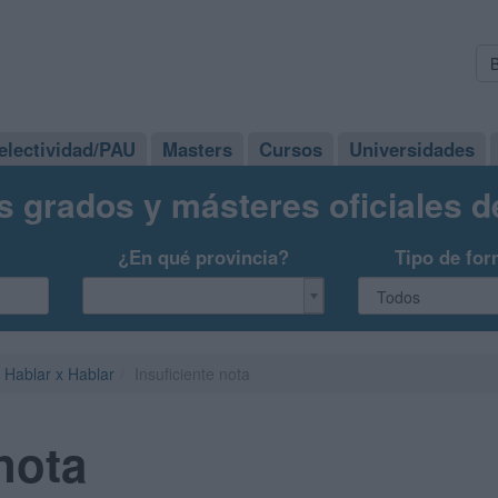
electividad/PAU
Masters
Cursos
Universidades
s grados y másteres oficiales 
¿En qué provincia?
Tipo de for
Hablar x Hablar
Insuficiente nota
nota