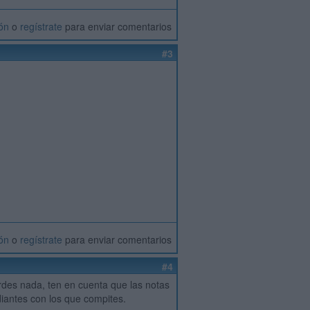
ión
o
regístrate
para enviar comentarios
#3
ión
o
regístrate
para enviar comentarios
#4
erdes nada, ten en cuenta que las notas
iantes con los que compites.