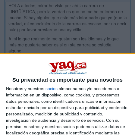
HOLA a todos, mirar he visto por ahí la carrera de
LINGÜÍSTICA, pero la verdad es que no me he enterado de
mucho. Si hay alguien que este más informado que yo (que la
verdad, mi conocimiento de la carrera es escaso, por no decir
nulo) por favor prestarme una ayudilla.
A mi lo que realmente me gustan son los idiomas y lo que
más me gustaría saber es si en sta carrera se estudia
alguno.
SALUDOS Y GRACIAS ANTICIPADAS
Inicio
Su privacidad es importante para nosotros
Etiquetas:
Nosotros y nuestros
socios
almacenamos y/o accedemos a
Hablar x Hablar
información en un dispositivo, como cookies, y procesamos
datos personales, como identificadores únicos e información
estándar enviada por un dispositivo para publicidad y contenido
personalizado, medición de publicidad y contenido,
investigación de audiencia y desarrollo de servicios.
Con su
permiso, nosotros y nuestros socios podemos utilizar datos de
localización geográfica precisa e identificación mediante las