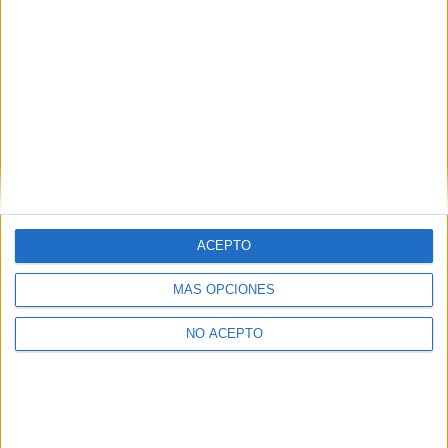
pues creo que en lingüistica se estudia precisamente eso,
Lingüistica. la lingüistica del español, ya sabes, la ortografia,
la grmática, la sintaxis....y todo eso, pero solo del español.
Yo estuve mirando y voy a hacer Filología hispánica, es más
completa.
En fin, espero haberte ayudado, un saludo.
Carmen*
Inicio
Inicia sesión
o
regístrate
para enviar comentarios
11 de junio, 2010 - 18:21
#3
ACEPTO
AlbertoMP (no verificado)
MÁS OPCIONES
GRACIAS
NO ACEPTO
Inicio
Inicia sesión
o
regístrate
para enviar comentarios