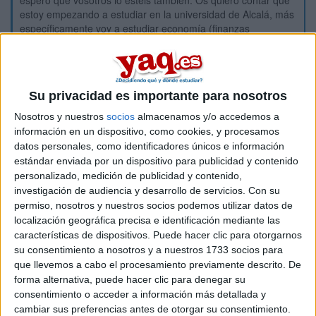
espero que vosotros lo estéis también. Os quiero contar que
estoy empezando a estudiar en la universidad de Alcalá, más
específicamente voy a estudiar economía (finanzas
cuantitativas). De momento lo que he visto de clase ha sido
de maravilla y me está gustando como me han explicado la
clase los profesores y de mi parte os recomiendo estudiar
acá. Quisiera saber si hay alguien más de este foro que
Su privacidad es importante para nosotros
estudie en esta universidad. Quizás hay alguien más que
estudie también este máster econometría. Por acá os dejo la
Nosotros y nuestros
socios
almacenamos y/o accedemos a
url del máster por si queréis más info:
https://www.master-
información en un dispositivo, como cookies, y procesamos
finanzas-cuantitativas.com/mastersque-es-la-econometria/
datos personales, como identificadores únicos e información
estándar enviada por un dispositivo para publicidad y contenido
personalizado, medición de publicidad y contenido,
Inicio
investigación de audiencia y desarrollo de servicios.
Con su
permiso, nosotros y nuestros socios podemos utilizar datos de
localización geográfica precisa e identificación mediante las
Etiquetas:
Hablar x Hablar
Economía
características de dispositivos. Puede hacer clic para otorgarnos
su consentimiento a nosotros y a nuestros 1733 socios para
que llevemos a cabo el procesamiento previamente descrito. De
forma alternativa, puede hacer clic para denegar su
consentimiento o acceder a información más detallada y
cambiar sus preferencias antes de otorgar su consentimiento.