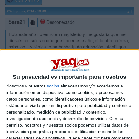
Último envío
26 de junio, 2014 - 13:03
#1
Sara21
Desconectado
Hola este año no entro en magisterio y me gustaria que me
dieseis consejos sobre que hacer este año, si fp otra carrera,
sabático... y si alguno ha hecho fp de educación infantil que
me cuente su experiencia y si merece la pena! Muchas
gracias :):)
Inicio
Su privacidad es importante para nosotros
Nosotros y nuestros
socios
almacenamos y/o accedemos a
Etiquetas:
información en un dispositivo, como cookies, y procesamos
Hablar x Hablar
Magisterio de Educación Infantil
datos personales, como identificadores únicos e información
Magisterio de Educación Primaria
estándar enviada por un dispositivo para publicidad y contenido
personalizado, medición de publicidad y contenido,
investigación de audiencia y desarrollo de servicios.
Con su
permiso, nosotros y nuestros socios podemos utilizar datos de
localización geográfica precisa e identificación mediante las
características de dispositivos. Puede hacer clic para otorgarnos