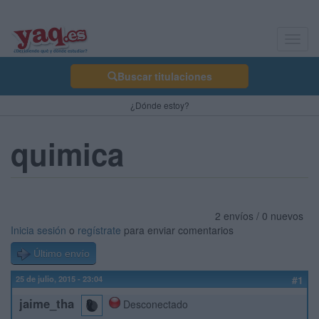
Toggl
navig
Buscar titulaciones
¿Dónde estoy?
quimica
2 envíos / 0 nuevos
Inicia sesión
o
regístrate
para enviar comentarios
Último envío
25 de julio, 2015 - 23:04
#1
jaime_tha
Desconectado