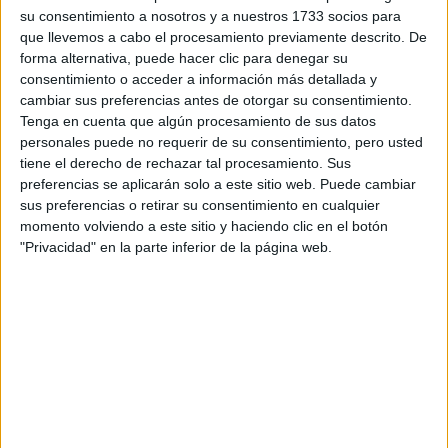
su consentimiento a nosotros y a nuestros 1733 socios para
que llevemos a cabo el procesamiento previamente descrito. De
forma alternativa, puede hacer clic para denegar su
consentimiento o acceder a información más detallada y
cambiar sus preferencias antes de otorgar su consentimiento.
Tenga en cuenta que algún procesamiento de sus datos
personales puede no requerir de su consentimiento, pero usted
tiene el derecho de rechazar tal procesamiento. Sus
Comentarios
preferencias se aplicarán solo a este sitio web. Puede cambiar
27 de julio, 2015 - 08:43
#2
sus preferencias o retirar su consentimiento en cualquier
momento volviendo a este sitio y haciendo clic en el botón
Paula YAQ
Desconectado
"Privacidad" en la parte inferior de la página web.
Hola Jaime, la verdad es entre una y otra carrera hay
diferencias importantes y qué elegir dependerá de tus gustos
e intereres.
Lo primero es conocer en profundidad ambos estudios.
En el siguiente enlace tienes
información completa del Grado
en Química
y en este otro de
Ingeniería Química
. Como
verás, el primero está más orientado a la investigación y el
segundo a los procesos.