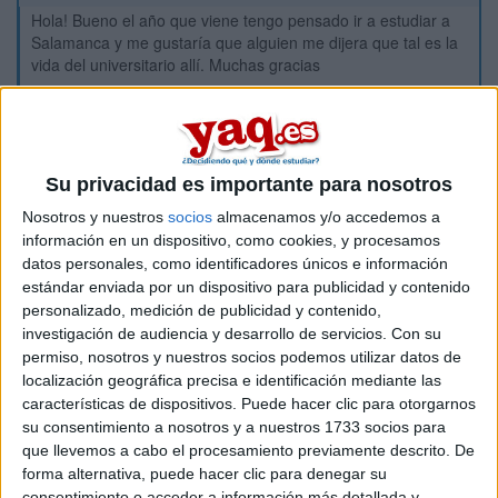
Hola! Bueno el año que viene tengo pensado ir a estudiar a
Salamanca y me gustaría que alguien me dijera que tal es la
vida del universitario allí. Muchas gracias
Inicio
Etiquetas:
Su privacidad es importante para nosotros
Hablar x Hablar
ADE - Administración y Dirección de Empresas
Nosotros y nuestros
socios
almacenamos y/o accedemos a
información en un dispositivo, como cookies, y procesamos
datos personales, como identificadores únicos e información
estándar enviada por un dispositivo para publicidad y contenido
personalizado, medición de publicidad y contenido,
investigación de audiencia y desarrollo de servicios.
Con su
permiso, nosotros y nuestros socios podemos utilizar datos de
localización geográfica precisa e identificación mediante las
características de dispositivos. Puede hacer clic para otorgarnos
su consentimiento a nosotros y a nuestros 1733 socios para
que llevemos a cabo el procesamiento previamente descrito. De
forma alternativa, puede hacer clic para denegar su
consentimiento o acceder a información más detallada y