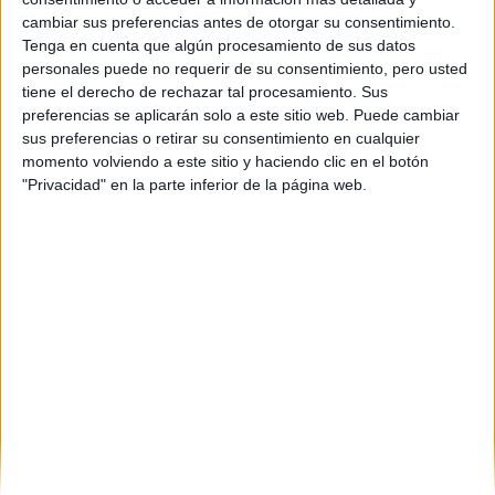
cambiar sus preferencias antes de otorgar su consentimiento.
Tenga en cuenta que algún procesamiento de sus datos
personales puede no requerir de su consentimiento, pero usted
tiene el derecho de rechazar tal procesamiento. Sus
Estudios nombrados en este post
preferencias se aplicarán solo a este sitio web. Puede cambiar
sus preferencias o retirar su consentimiento en cualquier
Estudiar ADE - Administración y Dirección de Empresas
momento volviendo a este sitio y haciendo clic en el botón
"Privacidad" en la parte inferior de la página web.
Comentarios
17 de abril, 2016 - 19:50
#2
Peibol24
Desconectado
Por experiencia de colegas, acabas en la droga en el 94% de
los casos, y sudando de tu carrera debido a la fiesta que hay.
NO VAYAS A RESIDENDIA O SUSPENDERÁS TODO