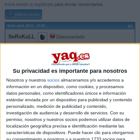
Inicia sesión
o
regístrate
para enviar comentarios
Último envío
30 de abril, 2010 - 19:55
#1
SeRoKuLL
Desconectado
Hola,
soy de Las Palmas de G.C. y no soy capaz de encontrar
donde estudiar el grado superior en imagen para el
diagnóstico, ya sea público o privado... este año creo q ya no
Su privacidad es importante para nosotros
me da tiempo, pero aun asi quiero la información, solo he
Nosotros y nuestros
socios
almacenamos y/o accedemos a
encontrado un centro público (IES Primero de Mayo) donde lo
información en un dispositivo, como cookies, y procesamos
den, y no he encontrado ninguno mas, nisiquiera privado...
datos personales, como identificadores únicos e información
Alguien me echa una mano?
estándar enviada por un dispositivo para publicidad y contenido
personalizado, medición de publicidad y contenido,
Muchas gracias.
investigación de audiencia y desarrollo de servicios.
Con su
permiso, nosotros y nuestros socios podemos utilizar datos de
Inicio
localización geográfica precisa e identificación mediante las
características de dispositivos. Puede hacer clic para otorgarnos
Etiquetas:
Hablar x Hablar
su consentimiento a nosotros y a nuestros 1733 socios para