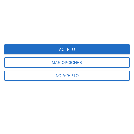
Comentarios
23 de mayo, 2010 - 22:44
#2
maripd24
Desconectado
en gran canaria hay mucha limitacion en cuanto a
estudios,pero no has pensado en hacerlo en la peninsula??
ACEPTO
en la privincia de cadiz puedes hacerlo en dos sitios en pto
real y trebujena
MÁS OPCIONES
Inicio
Inicia sesión
o
regístrate
para enviar comentarios
NO ACEPTO
Quiénes somos
|
Contactar
|
Anúnciate
Aviso legal
|
Politica de privacidad
|
Condiciones generales
|
Política
de cookies
© 2003-2026
Compás Mediterráneo S.L.
- Diego de León 47 - 28006