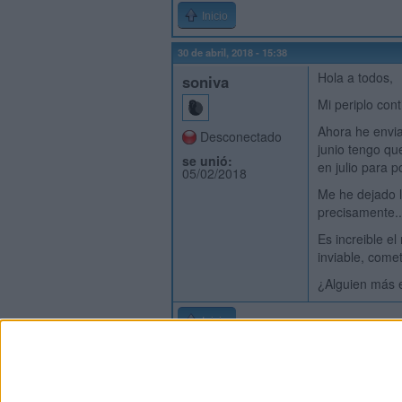
Inicio
30 de abril, 2018 - 15:38
Hola a todos,
soniva
Mi periplo con
Ahora he envia
Desconectado
junio tengo qu
se unió:
en julio para p
05/02/2018
Me he dejado l
precisamente..
Es increible e
inviable, come
¿Alguien más e
Inicio