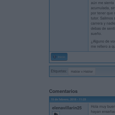
aún me sienta 
acumulada, si
por tener que 
tutor. Salimos
carrera y nadi
debas de senti
sueño.
¿Alguno de vos
me refiero a q
Inicio
Etiquetas:
Hablar x Hablar
Comentarios
15 de febrero, 2018 - 11:23
Hola muy buena
elenavillarin25
hayan enseñad