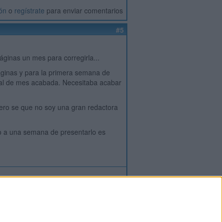
ión
o
regístrate
para enviar comentarios
#5
áginas un mes para corregirla...
áginas y para la primera semana de
final de mes acabada. Necesitaba acabar
pero se que no soy una gran redactora
rlo a una semana de presentarlo es
ión
o
regístrate
para enviar comentarios