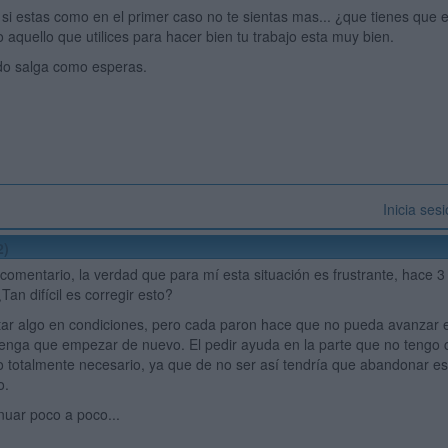
si estas como en el primer caso no te sientas mas... ¿que tienes que e
o aquello que utilices para hacer bien tu trabajo esta muy bien.
do salga como esperas.
Inicia ses
2)
 comentario, la verdad que para mí esta situación es frustrante, hace
Tan difícil es corregir esto?
ar algo en condiciones, pero cada paron hace que no pueda avanzar e
enga que empezar de nuevo. El pedir ayuda en la parte que no tengo c
o totalmente necesario, ya que de no ser así tendría que abandonar e
o.
inuar poco a poco...