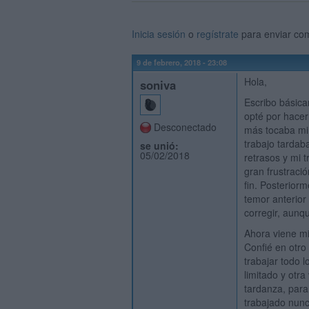
Inicia sesión
o
regístrate
para enviar co
9 de febrero, 2018 - 23:08
Hola,
soniva
Escribo básic
opté por hacer
Desconectado
más tocaba mi
trabajo tardab
se unió:
05/02/2018
retrasos y mi 
gran frustraci
fin. Posterior
temor anterior
corregir, aunq
Ahora viene mi
Confié en otro 
trabajar todo l
limitado y otra
tardanza, para
trabajado nunc