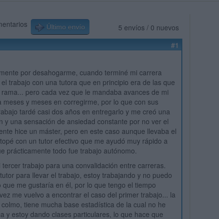
mentarios
5 envíos / 0 nuevos
Último envío
#1
amente por desahogarme, cuando terminé mi carrera
 el trabajo con una tutora que en principio era de las que
 rama... pero cada vez que le mandaba avances de mi
a meses y meses en corregirme, por lo que con sus
trabajo tardé casi dos años en entregarlo y me creó una
ón y una sensación de ansiedad constante por no ver el
mente hice un máster, pero en este caso aunque llevaba el
 topé con un tutor efectivo que me ayudó muy rápido a
ue prácticamente todo fue trabajo autónomo.
 tercer trabajo para una convalidación entre carreras.
tutor para llevar el trabajo, estoy trabajando y no puedo
o que me gustaría en él, por lo que tengo el tiempo
 vez me vuelvo a encontrar el caso del primer trabajo... la
 colmo, tiene mucha base estadística de la cual no he
a y estoy dando clases particulares, lo que hace que