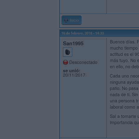
Inicio
16 de febrero, 2018 - 14:33
Buenos días. P
San1995
mucho tiempo c
actitud es el 
más tuyo. No e
Desconectado
en ello, no de
se unió:
20/11/2017
Cada uno neces
ninguna ayuda 
patio. No pasa
nada de ti. Sin
una persona tr
laboral como 
Sal a tomarte 
importancia que