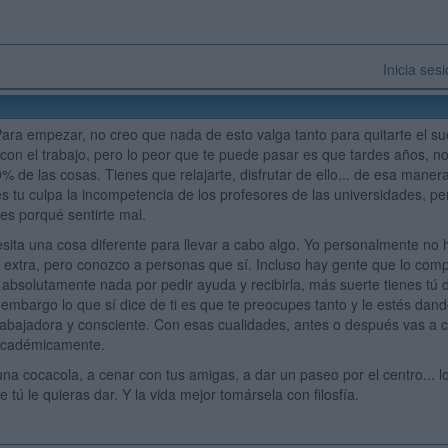
Inicia ses
ara empezar, no creo que nada de esto valga tanto para quitarte el sue
on el trabajo, pero lo peor que te puede pasar es que tardes años, n
90% de las cosas. Tienes que relajarte, disfrutar de ello... de esa mane
s tu culpa la incompetencia de los profesores de las universidades, per
bes porqué sentirte mal.
ita una cosa diferente para llevar a cabo algo. Yo personalmente no he
extra, pero conozco a personas que sí. Incluso hay gente que lo com
 absolutamente nada por pedir ayuda y recibirla, más suerte tienes tú 
 embargo lo que sí dice de ti es que te preocupes tanto y le estés dand
abajadora y consciente. Con esas cualidades, antes o después vas a c
académicamente.
una cocacola, a cenar con tus amigas, a dar un paseo por el centro... l
 tú le quieras dar. Y la vida mejor tomársela con filosfía.