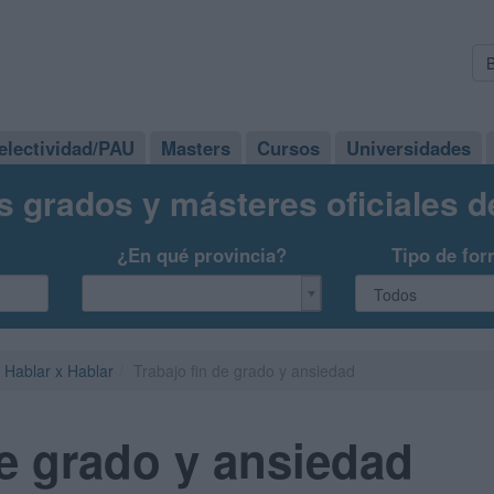
electividad/PAU
Masters
Cursos
Universidades
s grados y másteres oficiales 
¿En qué provincia?
Tipo de for
Hablar x Hablar
Trabajo fin de grado y ansiedad
de grado y ansiedad