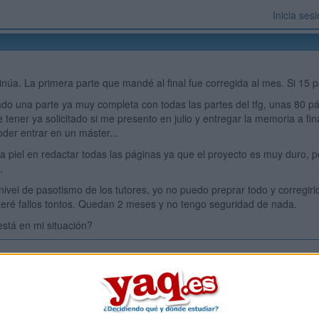
Inicia ses
tinúa. La primera parte que mandé al final fue corregida al mes. Si 15 p
do una parte ya muy completa con todas las partes del tfg, unas 80 p
e tener ya solicitado si me presento en julio y entregar la memoria a 
oder entrar en un máster...
a piel en redactar todas las páginas ya que el proyecto es muy duro, 
.
l nivel de pasotismo de los tutores, yo no puedo preprar todo y corregi
teré fallos tontos. Quedan 2 meses y no tengo seguridad de nada.
stá en mi situación?
Inicia ses