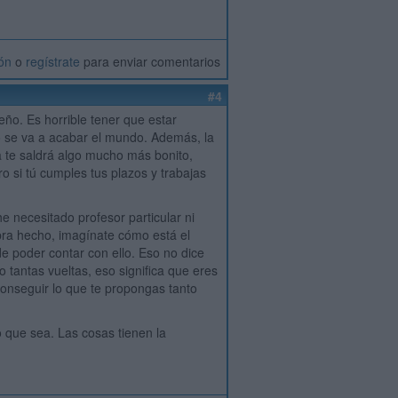
ión
o
regístrate
para enviar comentarios
#4
ño. Es horrible tener que estar
o se va a acabar el mundo. Además, la
ra te saldrá algo mucho más bonito,
o si tú cumples tus plazos y trabajas
 necesitado profesor particular ni
pra hecho, imagínate cómo está el
de poder contar con ello. Eso no dice
o tantas vueltas, eso significa que eres
onseguir lo que te propongas tanto
o que sea. Las cosas tienen la