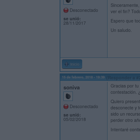
Sinceramente, 
Desconectado
ver el fin? Tod
se unió:
Espero que to
28/11/2017
Un saludo.
Inicio
15 de febrero, 2018 - 19:39
(Responder a #
Gracias por tu
soniva
contestación. ¿
Quiero present
Desconectado
desconecte y t
sido un recurs
se unió:
05/02/2018
perder otro añ
Intentaré cont