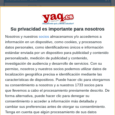
shock_91
Desconectado
hola, desde que empezo el tema de las preincripciones me
empiezan a pedir papeleos sobre mi minusvalia ( en mi caso
39% ) me gustaria saber que clase de ventajas puedo
Su privacidad es importante para nosotros
obtener a partir de esto . y si no es mucho pedir dede estos
Nosotros y nuestros
socios
almacenamos y/o accedemos a
principios con las preincripciones hasta .. el final de la carrera
información en un dispositivo, como cookies, y procesamos
, por si sirviera de algo voy a empezar este año a estudiar
datos personales, como identificadores únicos e información
Educacion Especial.
estándar enviada por un dispositivo para publicidad y contenido
personalizado, medición de publicidad y contenido,
Gracias a todos !
investigación de audiencia y desarrollo de servicios.
Con su
permiso, nosotros y nuestros socios podemos utilizar datos de
Inicio
localización geográfica precisa e identificación mediante las
características de dispositivos. Puede hacer clic para otorgarnos
Etiquetas:
Hablar x Hablar
su consentimiento a nosotros y a nuestros 1733 socios para
que llevemos a cabo el procesamiento previamente descrito. De
forma alternativa, puede hacer clic para denegar su
consentimiento o acceder a información más detallada y
cambiar sus preferencias antes de otorgar su consentimiento.
Tenga en cuenta que algún procesamiento de sus datos