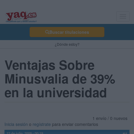
Toggl
navig
Buscar titulaciones
¿Dónde estoy?
Ventajas Sobre
Minusvalia de 39%
en la universidad
1 envío / 0 nuevos
Inicia sesión
o
regístrate
para enviar comentarios
12 de julio, 2009 - 00:19
#1