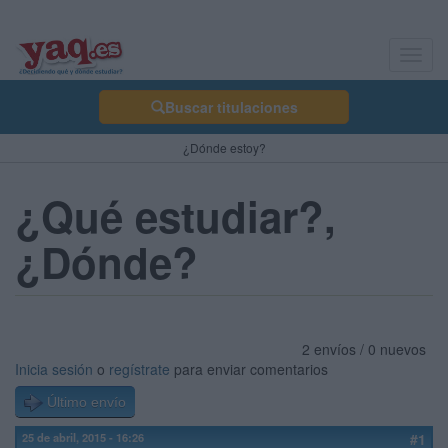
Toggl
navig
Buscar titulaciones
¿Dónde estoy?
¿Qué estudiar?,
¿Dónde?
2 envíos / 0 nuevos
Inicia sesión
o
regístrate
para enviar comentarios
Último envío
25 de abril, 2015 - 16:26
#1