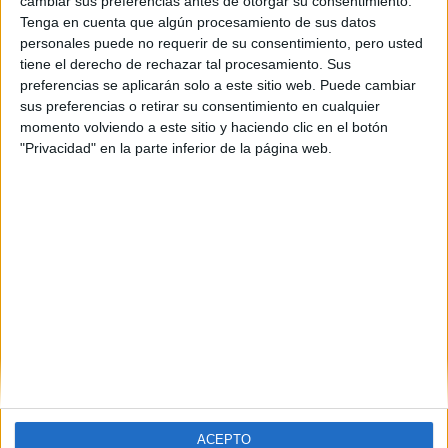
cambiar sus preferencias antes de otorgar su consentimiento.
Tenga en cuenta que algún procesamiento de sus datos
personales puede no requerir de su consentimiento, pero usted
tiene el derecho de rechazar tal procesamiento. Sus
preferencias se aplicarán solo a este sitio web. Puede cambiar
sus preferencias o retirar su consentimiento en cualquier
momento volviendo a este sitio y haciendo clic en el botón
Comentarios
"Privacidad" en la parte inferior de la página web.
4 de agosto, 2018 - 09:26
#2
lucia89
Desconectado
Muy buenas, pues ropa cómoda y una mochila con las cosas
básicas. En mi caso, llevé una carpeta con folios y un
estuche. Así de simple.
Y muchas ganas de hacer nuevos amigos. Los nervios
también iban conmigo ;-)
Pero al final, como todos estamos igual, todo fue bien!!
Inicio
Inicia sesión
o
regístrate
para enviar comentarios
ACEPTO