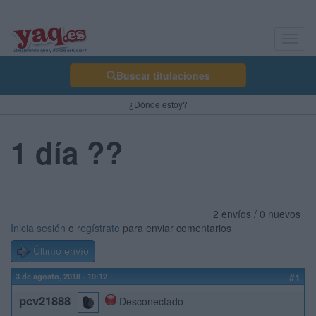
Toggl
navig
Buscar titulaciones
¿Dónde estoy?
1 día ??
2 envíos / 0 nuevos
Inicia sesión
o
regístrate
para enviar comentarios
Último envío
3 de agosto, 2018 - 19:12
#1
pcv21888
Desconectado