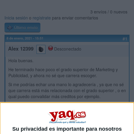
3 envíos / 0 nuevos
Inicia sesión
o
regístrate
para enviar comentarios
Último envío
8 de enero, 2021 - 15:51
#1
Alex 12399
Desconectado
Hola buenas.
He terminado hace poco el grado superior de Marketing y
Publicidad, y ahora no sé que carrera escoger.
Si me podrías echar una mano lo agradecería , ya que no sé
que carrera está más relacionada con el grado superior , o en
qual puedo convalidar más creditos por ejemplo.
Gracias , un saludo.
Inicio
Su privacidad es importante para nosotros
Etiquetas: