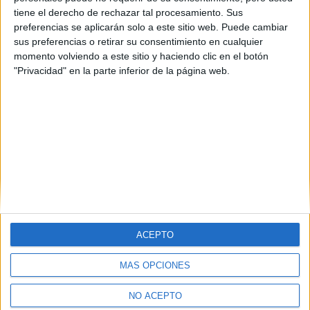
tiene el derecho de rechazar tal procesamiento. Sus
preferencias se aplicarán solo a este sitio web. Puede cambiar
sus preferencias o retirar su consentimiento en cualquier
momento volviendo a este sitio y haciendo clic en el botón
"Privacidad" en la parte inferior de la página web.
Estudios nombrados en este post
Estudiar Psicología
ACEPTO
MÁS OPCIONES
Quiénes somos
|
Contactar
|
Anúnciate
Aviso legal
|
Politica de privacidad
|
Condiciones generales
|
Política
NO ACEPTO
de cookies