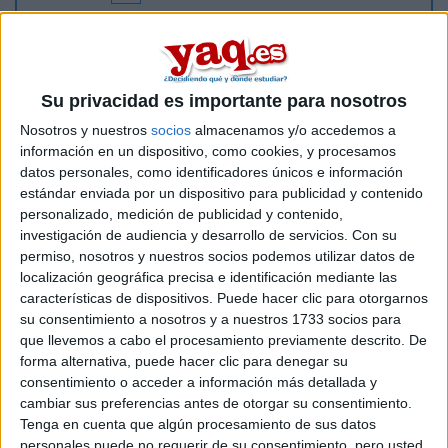
Saludos, soy una estudiante de Puerto Rico y quiero hacer un
intercambio por un semestre en la Universidad de Salamnca,
me gustaria saber si alguien ha estudiado en dicha
universidad y que me relate como le fue la experiencia.
Su privacidad es importante para nosotros
Gracias.
Nosotros y nuestros
socios
almacenamos y/o accedemos a
Inicio
información en un dispositivo, como cookies, y procesamos
datos personales, como identificadores únicos e información
estándar enviada por un dispositivo para publicidad y contenido
Etiquetas:
La pregunta del millón
Psicología
personalizado, medición de publicidad y contenido,
investigación de audiencia y desarrollo de servicios.
Con su
permiso, nosotros y nuestros socios podemos utilizar datos de
localización geográfica precisa e identificación mediante las
características de dispositivos. Puede hacer clic para otorgarnos
su consentimiento a nosotros y a nuestros 1733 socios para
que llevemos a cabo el procesamiento previamente descrito. De
forma alternativa, puede hacer clic para denegar su
consentimiento o acceder a información más detallada y
cambiar sus preferencias antes de otorgar su consentimiento.
Tenga en cuenta que algún procesamiento de sus datos
personales puede no requerir de su consentimiento, pero usted