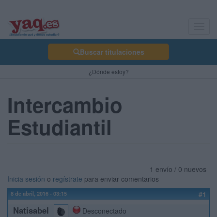
Toggl
navig
Buscar titulaciones
¿Dónde estoy?
Intercambio
Estudiantil
1 envío / 0 nuevos
Inicia sesión
o
regístrate
para enviar comentarios
8 de abril, 2016 - 03:15
#1
Natisabel
Desconectado