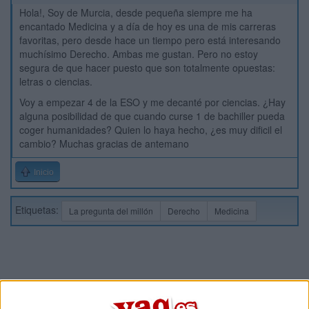
Hola!, Soy de Murcia, desde pequeña siempre me ha
encantado Medicina y a día de hoy es una de mis carreras
favoritas, pero desde hace un tiempo pero está interesando
muchísimo Derecho. Ambas me gustan. Pero no estoy
segura de que hacer puesto que son totalmente opuestas:
letras o ciencias.
Voy a empezar 4 de la ESO y me decanté por ciencias. ¿Hay
alguna posibilidad de que cuando curse 1 de bachiller pueda
coger humanidades? Quien lo haya hecho, ¿es muy dificil el
cambio? Muchas gracias de antemano
Inicio
Etiquetas:
La pregunta del millón
Derecho
Medicina