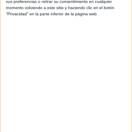
sus preferencias o retirar su consentimiento en cualquier
22 de agosto, 2018 - 19:18
#2
momento volviendo a este sitio y haciendo clic en el botón
"Privacidad" en la parte inferior de la página web.
TeoriaUniver
Desconectado
Hola,
Si que puedes pasarte a humanidades, de hecho el cambio
de ciencias a letras es más facil que al revés. Yo estudie
letras y me pase a un fp de telecomunicaciones y flipe
bastante..pero lo saque.
Sobre medicina o derecho... hombre..medicina es una
grandisima carrera, sin embargo si no eres muy muy aplicada
puedes tardar quizas bastante en sacartela. Yo estudiaria
derecho y me especializaria luego en una rama. Estudiando
derecho tienes el resto de vida adulta medio "asegurada" ya
que ante cualquier problema saber la ley es ir sobre seguro.
Ahora tengo 33 años y mirando atrás, sabiendo algo de leyes
me hubiera evitado y saltado muchos pasos en mi vida.
Es solo un consejo, al final tienes que guiarte por algo que te
gusta, y que sepas que va a ayudarte en tener curro
medianamente seguro.