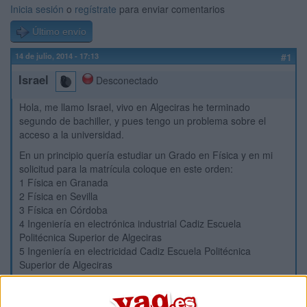
Inicia sesión
o
regístrate
para enviar comentarios
Último envío
14 de julio, 2014 - 17:13
#1
Israel
Desconectado
Hola, me llamo Israel, vivo en Algeciras he terminado
segundo de bachiller, y pues tengo un problema sobre el
acceso a la universidad.
En un principio quería estudiar un Grado en Física y en mi
solicitud para la matrícula coloque en este orden:
1 Física en Granada
2 Física en Sevilla
3 Física en Córdoba
4 Ingeniería en electrónica industrial Cadiz Escuela
Politécnica Superior de Algeciras
5 Ingeniería en electricidad Cadiz Escuela Politécnica
Superior de Algeciras
Hoy que han sucedido las adjudicaciones del 14 de Julio
revisé mis solicitudes y me habían aceptado en Córdoba pero