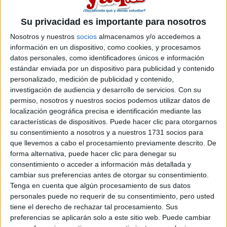
luego me di cuenta que no era viable por motivos económicos
y entonces desistí esperando que me acepten en las
Su privacidad es importante para nosotros
Ingenierías. Quisiera saber que posibilidades tengo de
ingresar en la Escuela Politécnica Superior de Algeciras
Nosotros y nuestros
socios
almacenamos y/o accedemos a
puesto que sobre ellas dice
"Se atenderá si sobran plazas".
información en un dispositivo, como cookies, y procesamos
No quiero perder este año y además solicité un beca, la beca
datos personales, como identificadores únicos e información
6000 que me la concedieron y podría perderla si no ingreso.
estándar enviada por un dispositivo para publicidad y contenido
Ayudenme, quiero saber si podré entrar este año o no. ¿Qué
personalizado, medición de publicidad y contenido,
puedo hacer? ¿Qué me espera?
investigación de audiencia y desarrollo de servicios.
Con su
permiso, nosotros y nuestros socios podemos utilizar datos de
Inicio
localización geográfica precisa e identificación mediante las
características de dispositivos. Puede hacer clic para otorgarnos
su consentimiento a nosotros y a nuestros 1731 socios para
Etiquetas:
La pregunta del millón
Ingeniería Electrónica
que llevemos a cabo el procesamiento previamente descrito. De
forma alternativa, puede hacer clic para denegar su
consentimiento o acceder a información más detallada y
cambiar sus preferencias antes de otorgar su consentimiento.
Tenga en cuenta que algún procesamiento de sus datos
personales puede no requerir de su consentimiento, pero usted
tiene el derecho de rechazar tal procesamiento. Sus
preferencias se aplicarán solo a este sitio web. Puede cambiar