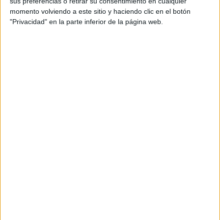
sus preferencias o retirar su consentimiento en cualquier
momento volviendo a este sitio y haciendo clic en el botón
"Privacidad" en la parte inferior de la página web.
Comentarios
15 de julio, 2014 - 00:53
#2
Infinita
Desconectado
Hola Israel, no te agobies, pero lo que te han dicho es cierto.
Te toca esperar a que queden plazas. Es lo que tiene hacer
la preinscripción sin tener las cosas claras. Les pasa a un