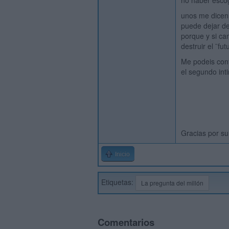
no haber escogi
unos me dicen 
puede dejar de
porque y si ca
destruir el ¨fu
Me podeis cont
el segundo inti
Gracias por su
Inicio
Etiquetas:
La pregunta del millón
Comentarios