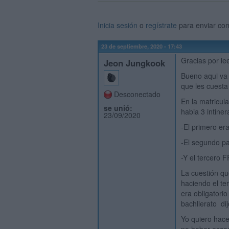
Inicia sesión
o
regístrate
para enviar co
23 de septiembre, 2020 - 17:43
Gracias por lee
Jeon Jungkook
Bueno aqui va 
que les cuesta 
Desconectado
En la matricula
se unió:
habia 3 intiner
23/09/2020
-El primero era
-El segundo pa
-Y el tercero F
La cuestión qu
haciendo el te
era obligator
bachllerato di
Yo quiero hace