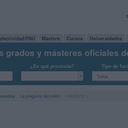
electividad/PAU
Masters
Cursos
Universidades
s grados y másteres oficiales 
¿En qué provincia?
Tipo de for
 estudios
La pregunta del millón
URGENTE ):