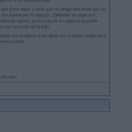
do en 4ª el intinerario ese.
que si me dejan y otros que no, tengo esta duda que no
 dar vuelas por mi cabeza. ¿Deberian de dejar no?,
mbias de opinión en el curso de 4 o algo no te puede
turo¨por un curso de la ESO.
estar a la pregunta si me dejan aun si haber cogido en 4
nerario porfa
 atención