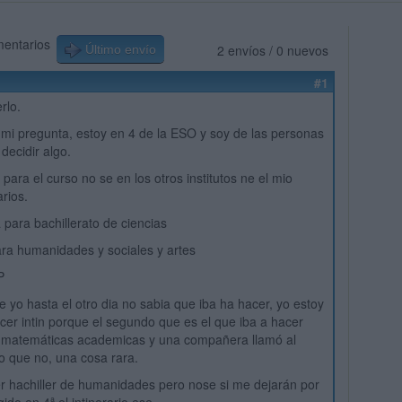
mentarios
2 envíos / 0 nuevos
Último envío
#1
rlo.
mi pregunta, estoy en 4 de la ESO y soy de las personas
decidir algo.
 para el curso no se en los otros institutos ne el mio
arios.
 para bachillerato de ciencias
ra humanidades y sociales y artes
P
e yo hasta el otro dia no sabia que iba ha hacer, yo estoy
rcer intin porque el segundo que es el que iba a hacer
io matemáticas academicas y una compañera llamó al
jo que no, una cosa rara.
r hachiller de humanidades pero nose si me dejarán por