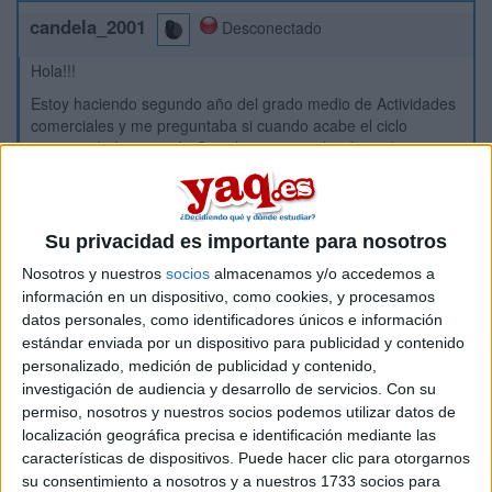
candela_2001
Desconectado
Hola!!!
Estoy haciendo segundo año del grado medio de Actividades
comerciales y me preguntaba si cuando acabe el ciclo
superior de Integración Social con esa titulación podria
acceder a la carrera de derecho y si no con que ciclo podría
acceder. Espero que alguien pueda ayudarme
Gracias!!!
Su privacidad es importante para nosotros
Nosotros y nuestros
socios
almacenamos y/o accedemos a
Inicio
información en un dispositivo, como cookies, y procesamos
datos personales, como identificadores únicos e información
Etiquetas:
La universidad - un mundo
Derecho
estándar enviada por un dispositivo para publicidad y contenido
personalizado, medición de publicidad y contenido,
investigación de audiencia y desarrollo de servicios.
Con su
permiso, nosotros y nuestros socios podemos utilizar datos de
localización geográfica precisa e identificación mediante las
características de dispositivos. Puede hacer clic para otorgarnos
su consentimiento a nosotros y a nuestros 1733 socios para