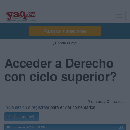
Toggl
navig
Buscar titulaciones
¿Dónde estoy?
Acceder a Derecho
con ciclo superior?
2 envíos / 0 nuevos
Inicia sesión
o
regístrate
para enviar comentarios
Último envío
18 de marzo, 2019 - 00:20
#1