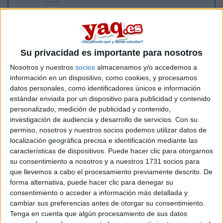
Buenas, voy a acabar segundo se bachillerato y tengo dudas
entre estas tres carreras. Quiero ir a la UCM, ya se que dicen
q es la peor ahora para sociales pero me pilla muy cerca y en
el fondo si sales bueno pues te cojen. Se que economia es
Su privacidad es importante para nosotros
mas teorico y todo eso. Querria saber el nuevo grado de
finanzas que tal es. He mirado el plan de estudios y hay tanto
Nosotros y nuestros
socios
almacenamos y/o accedemos a
ade como economia pro se centra en finanzas. Me gustaria
información en un dispositivo, como cookies, y procesamos
saber si con ese grado y luego un master en ade podria
datos personales, como identificadores únicos e información
dirigir una empresa y eso nose. ¿Que opinais?. Tambien si
estándar enviada por un dispositivo para publicidad y contenido
alguien conoce la facultad profes y tal... Graciass :)
personalizado, medición de publicidad y contenido,
investigación de audiencia y desarrollo de servicios.
Con su
Inicio
permiso, nosotros y nuestros socios podemos utilizar datos de
localización geográfica precisa e identificación mediante las
Etiquetas:
características de dispositivos. Puede hacer clic para otorgarnos
La universidad - un mundo
su consentimiento a nosotros y a nuestros 1731 socios para
que llevemos a cabo el procesamiento previamente descrito. De
forma alternativa, puede hacer clic para denegar su
consentimiento o acceder a información más detallada y
cambiar sus preferencias antes de otorgar su consentimiento.
Tenga en cuenta que algún procesamiento de sus datos