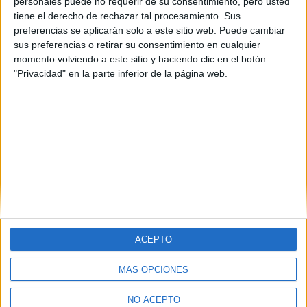
personales puede no requerir de su consentimiento, pero usted
tiene el derecho de rechazar tal procesamiento. Sus
preferencias se aplicarán solo a este sitio web. Puede cambiar
sus preferencias o retirar su consentimiento en cualquier
momento volviendo a este sitio y haciendo clic en el botón
"Privacidad" en la parte inferior de la página web.
ACEPTO
MÁS OPCIONES
Quiénes somos
|
Contactar
|
Anúnciate
Aviso legal
|
Politica de privacidad
|
Condiciones generales
|
Política
NO ACEPTO