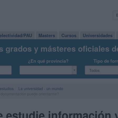
electividad/PAU
Masters
Cursos
Universidades
s grados y másteres oficiales 
¿En qué provincia?
Tipo de for
 estudios
La universidad - un mundo
y documentación puede orientarme?
 estudie información 