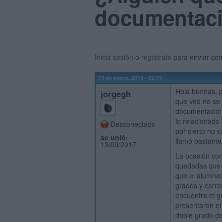
documentaci
Inicia sesión
o
regístrate
para enviar co
13 de enero, 2018 - 02:19
Hola buenas, p
jorgegh
que veo no se 
documentación
lo relacionado
Desconectado
por cierto no 
se unió:
llamó bastante
13/09/2017
La ocasión con
quedadas que 
que el alumna
grados y carre
encuentra el g
presentaron e
doble grado de