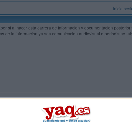
Inicia ses
aber si al hacer esta carrera de informacion y documentacion posterio
as de la informacion ya sea comunicacion audiovisual o periodismo, a
Inicia ses