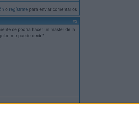
ión
o
regístrate
para enviar comentarios
#3
rmente se podría hacer un master de la
lguien me puede decir?
ión
o
regístrate
para enviar comentarios