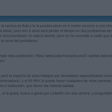
si la carrera es floja y te la puedes sacar en 4 (como conozco a una ch
4 años), pero son 6 años será perder el tiempo en dos profesiones si
on documentación no sabría decirte, pero no he conocido a nadie que ten
 la rama del periodismo.
ado esta publicación: https://www.julianmarquina.es/21-salidas-labora
on/
 pero la mayoría de esos trabajos son demasiado especializados com
xtremadura), y el 90-99% lo puede hacer cualquiera de otras carreras.
o o traducción, que tienen las mismas salidas.
. si te gusta, busca a gente por LinkedIn con esa carrera, y preguntale