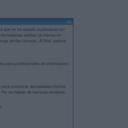
#2
ica que se ha sacado audiviosual con
n demasiadas salidas (al menos en
ga similar carrera). Al final, parece
les-para-profesionales-de-informacion-
o para encontrar demasiadas ofertas
 Por no hablar de carreras similares
s.