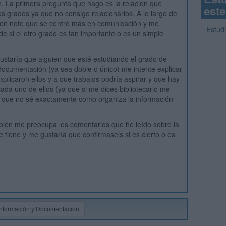
 La primera pregunta que hago es la relación que
este
os grados ya que no consigo relacionarlos. A lo largo de
ién note que se centró más en comunicación y me
Estud
e si el otro grado es tan importante o es un simple
ustaría que alguien que esté estudiando el grado de
documentación (ya sea doble o único) me intente explicar
xplicaron ellos y a que trabajos podría aspirar y que hay
ada uno de ellos (ya que si me dices bibliotecario me
a que no sé exactamente como organiza la información
bién me preocupa los comentarios que he leído sobre la
e tiene y me gustaría que confirmaseis si es cierto o es
Información y Documentación