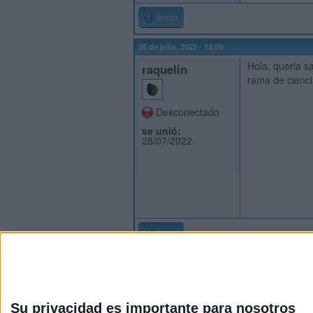
Inicio
28 de julio, 2022 - 13:09
Hola, queria s
raquelin
rama de cienci
Desconectado
se unió:
28/07/2022
Inicio
Su privacidad es importante para nosotros