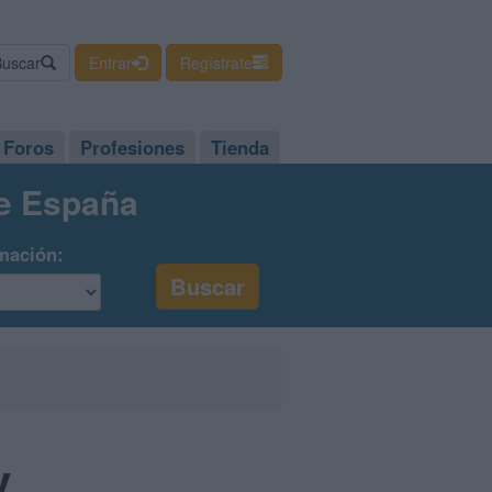
Buscar
Entrar
Regístrate
Foros
Profesiones
Tienda
de España
mación:
y