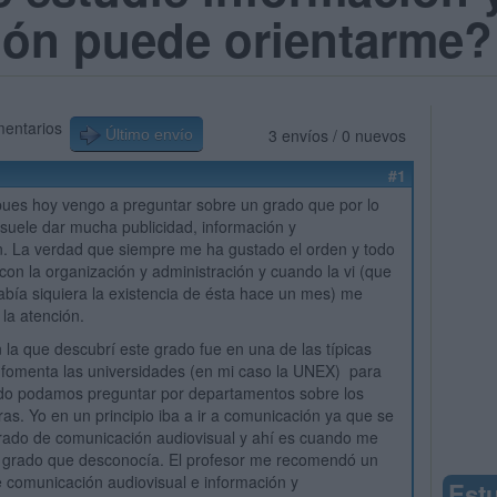
ón puede orientarme?
mentarios
3 envíos / 0 nuevos
Último envío
#1
ues hoy vengo a preguntar sobre un grado que por lo
suele dar mucha publicidad, información y
. La verdad que siempre me ha gustado el orden y todo
 con la organización y administración y cuando la vi (que
sabía siquiera la existencia de ésta hace un mes) me
 la atención.
 la que descubrí este grado fue en una de las típicas
fomenta las universidades (en mi caso la UNEX) para
do podamos preguntar por departamentos sobre los
ras. Yo en un principio iba a ir a comunicación ya que se
rado de comunicación audiovisual y ahí es cuando me
l grado que desconocía. El profesor me recomendó un
 comunicación audiovisual e información y
Est