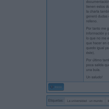
documentación.
tienen estos d
la charla tamb
generó dudas d
relleno.
Por tanto me g
información y 
lo que no me e
que hacer en c
quedo igual y
éste).
Por último tam
poca salida qu
una bula.
Un saludo!
Inicio
Etiquetas:
La universidad - un mundo