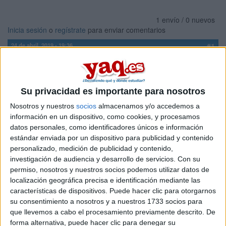
1 envío / 0 nuevos
Inicia sesión
o
regístrate
para enviar comentarios
24 de abril, 2019 - 19:36
#1
casio1918
Desconectado
Estoy pensando en empezar la carrera de Traducción e
Su privacidad es importante para nosotros
Interpretación en Barcelona el curso que viene (esta carrera
se oferta en la Uab y en la Upf), y se requiere pasar una
Nosotros y nuestros
socios
almacenamos y/o accedemos a
Prueba de aptitud personal para acceder el grado. Si alguien
información en un dispositivo, como cookies, y procesamos
ha cursado o está cursando esta titulación, le agradecería
datos personales, como identificadores únicos e información
que me explicara en que consiste la prueba, saber si es muy
estándar enviada por un dispositivo para publicidad y contenido
difícil, si se requieren las 3 horas que dura para hacerla bien,
personalizado, medición de publicidad y contenido,
si hay mucha tasa de no aptos... en fin esas cosas jajajajaja y
investigación de audiencia y desarrollo de servicios.
Con su
también querría saber en qué universidad recomendaríais
permiso, nosotros y nuestros socios podemos utilizar datos de
cursar la carrera, si en la UAB o en la Pompeu Fabra.
localización geográfica precisa e identificación mediante las
Muchas gracias y un saludo!
características de dispositivos. Puede hacer clic para otorgarnos
su consentimiento a nosotros y a nuestros 1733 socios para
Inicio
que llevemos a cabo el procesamiento previamente descrito. De
forma alternativa, puede hacer clic para denegar su