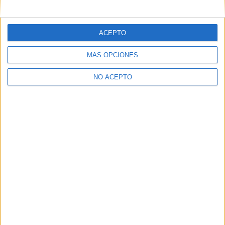
ACEPTO
MÁS OPCIONES
NO ACEPTO
Quiénes somos
|
Contactar
|
Anúnciate
Aviso legal
|
Politica de privacidad
|
Condiciones generales
|
Política
de cookies
© 2003-2026
Compás Mediterráneo S.L.
- Diego de León 47 - 28006
Madrid [ESPAÑA] - Tel. +34 91 593 2767