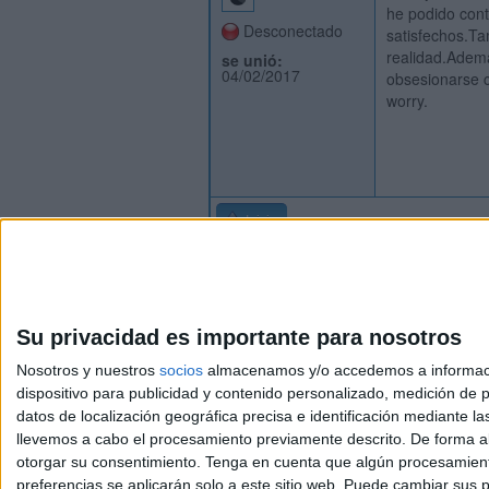
he podido cont
Desconectado
satisfechos.Ta
realidad.Ademá
se unió:
04/02/2017
obsesionarse 
worry.
Inicio
Su privacidad es importante para nosotros
Nosotros y nuestros
socios
almacenamos y/o accedemos a información
dispositivo para publicidad y contenido personalizado, medición de pu
Avis
datos de localización geográfica precisa e identificación mediante l
© 2003-2026
Compá
llevemos a cabo el procesamiento previamente descrito. De forma al
otorgar su consentimiento.
Tenga en cuenta que algún procesamiento
preferencias se aplicarán solo a este sitio web. Puede cambiar sus p