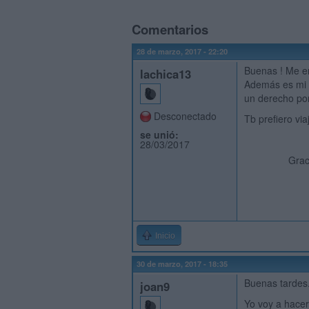
Comentarios
28 de marzo, 2017 - 22:20
Buenas ! Me en
lachica13
Además es mi p
un derecho por
Desconectado
Tb prefiero via
se unió:
28/03/2017
Gracias por
Inicio
30 de marzo, 2017 - 18:35
Buenas tardes
joan9
Yo voy a hacer