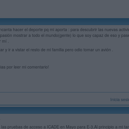
canta hacer el deporte pq mi aporta : para descubrir las nuevas activid
asión mostrar a todo el mundo(gente) lo que soy capaz de eso y pase
 mí .
jar y ir a vistar el resto de mi familia pero odio tomar un avión .
 leer mi comentario!
Inicia ses
.
 las pruebas de acceso a ICADE en Mayo para E-3.Al principio a mi t