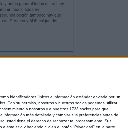
a y por lo general todos estan muy
omo en todos lados en
o segunda opción,tampoco hay que
do en Derecho y ADE,asique don't
ión
o
regístrate
para enviar comentarios
mo identificadores únicos e información estándar enviada por un
ios.
Con su permiso, nosotros y nuestros socios podemos utilizar
okies
 consentimiento a nosotros y a nuestros 1733 socios para que
el. +34 91 593 2767
 a información más detallada y cambiar sus preferencias antes de
o usted tiene el derecho de rechazar tal procesamiento. Sus
a este sitio y haciendo clic en el botón "Privacidad" en la parte