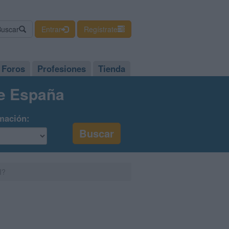
Buscar
Entrar
Regístrate
Foros
Profesiones
Tienda
de España
mación:
I?