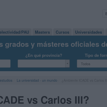
electividad/PAU
Masters
Cursos
Universidades
s grados y másteres oficiales 
¿En qué provincia?
Tipo de for
 estudios
La universidad - un mundo
¿Ambiente ICADE vs Carlos II
ADE vs Carlos III?