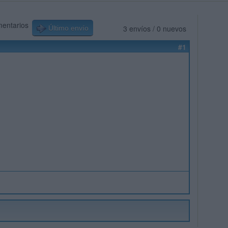
mentarios
3 envíos / 0 nuevos
Último envío
#1