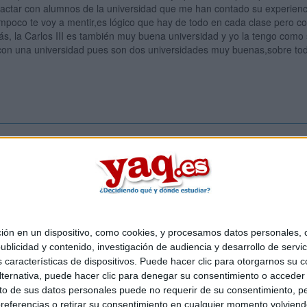
actar con alumnos de la universidad que me han contado su experienci
mpoco te voy a mentir,es lógico que hay de todo en cada clase pero c
s, la Carlos III es también muy buena universidad y yo la tengo com
con una universidad pues son dos universidades muy buenas,sobre to
Inicia ses
 en un dispositivo, como cookies, y procesamos datos personales, co
Quiénes somos
|
Contactar
|
Anúnciate
blicidad y contenido, investigación de audiencia y desarrollo de servic
o legal
|
Politica de privacidad
|
Condiciones generales
|
Política de co
as características de dispositivos. Puede hacer clic para otorgarnos su
s Mediterráneo S.L.
- Diego de León 47 - 28006 Madrid [ESPAÑA] - T
ternativa, puede hacer clic para denegar su consentimiento o acceder
 de sus datos personales puede no requerir de su consentimiento, per
referencias o retirar su consentimiento en cualquier momento volviendo 