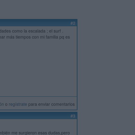
#2
ades como la escalada ; el surf .
ar más tiempos con mi familia pq es
ión
o
regístrate
para enviar comentarios
#3
ambién me surgieron esas dudas,pero