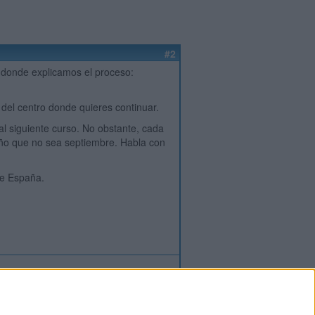
#2
o donde explicamos el proceso:
el centro donde quieres continuar.
l siguiente curso. No obstante, cada
ño que no sea septiembre. Habla con
de España.
ión
o
regístrate
para enviar comentarios