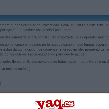
iempre puedes cambiar de universidad. Echa un vistazo a este artícul
reportajes/c-mo-cambiar-universidad-paso-paso
 puedes cambiarte ahora con el curso empezado va a depender mucho d
ue con el curso empezado no te puedas cambiar, que tengas esperar a
os están dando la opción de comenzar el grado en otro momento del a
rito donde quieres seguir estudiando para que te ayuden.
/centro
tienes un listado completo de todos los centros universitarios 
 ya nos contarás ;-)
Q
Inicia ses