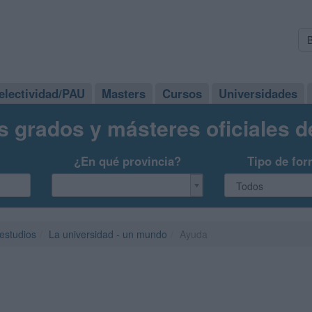
electividad/PAU
Masters
Cursos
Universidades
s grados y másteres oficiales 
¿En qué provincia?
Tipo de for
 estudios
La universidad - un mundo
Ayuda