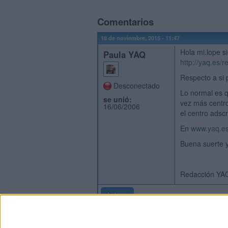
Comentarios
18 de noviembre, 2015 - 11:47
Hola mi.lope s
Paula YAQ
http://yaq.es/
Respecto a si
Desconectado
Lo normal es q
se unió:
vez más centr
16/06/2006
el centro adsc
En
www.yaq.es
Buena suerte y
Redacción YA
Inicio