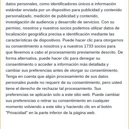
scottjames
Desconectado
datos personales, como identificadores únicos e información
estándar enviada por un dispositivo para publicidad y contenido
Sietecerosiete, no son las universidades las que suelen
personalizado, medición de publicidad y contenido,
conceder estas becas (como mucho las privadas). Quien
investigación de audiencia y desarrollo de servicios.
Con su
ofrece las becas de movilidad geográfica es el estado con la
permiso, nosotros y nuestros socios podemos utilizar datos de
ayuda conocida como "Beca general y movilidad". Los plazos
localización geográfica precisa e identificación mediante las
no los conozco, pero todavía tienes tiempo. De hecho no las
características de dispositivos. Puede hacer clic para otorgarnos
suelen resolver hasta enero. Espero haber ayudado y te felicito
su consentimiento a nosotros y a nuestros 1733 socios para
por tu valiente decision de estudiar fuera de casa.
que llevemos a cabo el procesamiento previamente descrito. De
forma alternativa, puede hacer clic para denegar su
Inicio
Inicia sesión
o
regístrate
para enviar comentarios
consentimiento o acceder a información más detallada y
cambiar sus preferencias antes de otorgar su consentimiento.
26 de marzo, 2014 - 10:58
#3
Tenga en cuenta que algún procesamiento de sus datos
Jesus92
Desconectado
personales puede no requerir de su consentimiento, pero usted
tiene el derecho de rechazar tal procesamiento. Sus
Si hay becas en las Universidades públicas, aunque no se si
preferencias se aplicarán solo a este sitio web. Puede cambiar
en todas. Son los llamados "Planes Propios de Becas" y, en
sus preferencias o retirar su consentimiento en cualquier
general (aunque depende totalmente de la Universidad),
momento volviendo a este sitio y haciendo clic en el botón
estan orientados a becar a aquellas personas que,
"Privacidad" en la parte inferior de la página web.
cumpliendo con los requisitos económicos marcados por las
MEC, no cumplen los requisitos académicos para que les den
las becas del Ministerio.