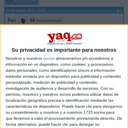
Último envío
30 de agosto, 2015 - 20:16
#1
Pao
Desconectado
Hola, me encanta l moda y quiero estudiar estilismo y
protocolo. El problema es que no encuentro universidad en la
que poder estudiarlo. No importa si no es en Madrid. Lo unico
que si me gustaría a ser posible es una universidad pública.
Su privacidad es importante para nosotros
El año pasado vi que si se impartía estilismo en Madrid pero
Nosotros y nuestros
socios
almacenamos y/o accedemos a
con las jotas de corte 2015-16, no aparece el grado de
información en un dispositivo, como cookies, y procesamos
estilismo. NECESITO AYUDA!!!!!! GRACIAS.
datos personales, como identificadores únicos e información
estándar enviada por un dispositivo para publicidad y contenido
Inicio
personalizado, medición de publicidad y contenido,
investigación de audiencia y desarrollo de servicios.
Con su
Etiquetas:
La universidad - un mundo
permiso, nosotros y nuestros socios podemos utilizar datos de
localización geográfica precisa e identificación mediante las
características de dispositivos. Puede hacer clic para otorgarnos
su consentimiento a nosotros y a nuestros 1733 socios para
que llevemos a cabo el procesamiento previamente descrito. De
forma alternativa, puede hacer clic para denegar su