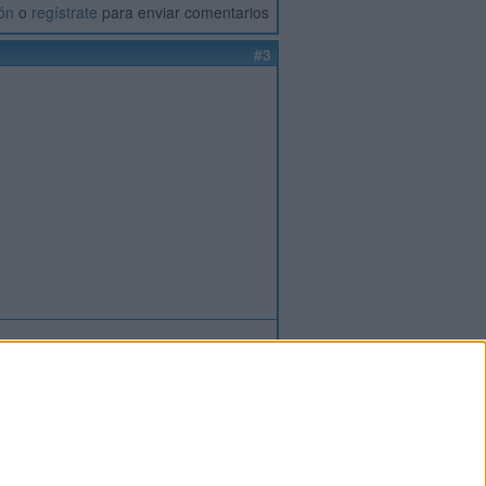
ión
o
regístrate
para enviar comentarios
#3
ión
o
regístrate
para enviar comentarios