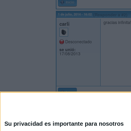
Inicio
1 de julio, 2014 - 16:02
(Responder a #2)
gracias infinita
carli
Desconectado
se unió:
17/08/2013
Inicio
Su privacidad es importante para nosotros