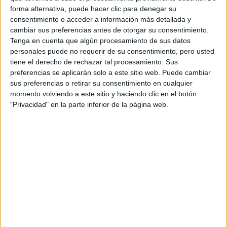
forma alternativa, puede hacer clic para denegar su
Estudios nombrados en este post
consentimiento o acceder a información más detallada y
cambiar sus preferencias antes de otorgar su consentimiento.
Estudiar ADE - Administración y Dirección de Empresas
Tenga en cuenta que algún procesamiento de sus datos
personales puede no requerir de su consentimiento, pero usted
tiene el derecho de rechazar tal procesamiento. Sus
preferencias se aplicarán solo a este sitio web. Puede cambiar
sus preferencias o retirar su consentimiento en cualquier
momento volviendo a este sitio y haciendo clic en el botón
"Privacidad" en la parte inferior de la página web.
Comentarios
5 de noviembre, 2015 - 15:07
#2
Paula YAQ
Desconectado
Hola Mikielias, mi recomendación es que intentes sacar
adelante todas las asignaturas en las que ya te has
matriculado. No es sólo porque así te las podrán convalidar...
Es que seguro que los conocimientos que adquieras te serán
útiles para tu futuro profesional (o al menos así debería ser,
¿no?).