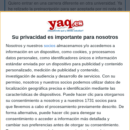
Quiero entrar en una carrera diferente en otra universidad. Ya
he relizado la preinscripción para ser aceptada por mi nota de
selectividad, pero aún asi hay gente que me ha dicho que
tengo que hacer el traslado de expediente. ¿qué pasa si
empiezo la nueva carrera sin haber cerrado mi expediente en
la otra?
Su privacidad es importante para nosotros
Todo esto viene a que el plazo para realizar el traslado de
Nosotros y nuestros
socios
almacenamos y/o accedemos a
expediente finaliza en julio, y yo aun tengo recuperaciones en
información en un dispositivo, como cookies, y procesamos
septiembre par poder tener los 30 creditos.
datos personales, como identificadores únicos e información
Resumiendo: ¿Puedo entrar a la nueva carrera siendo
estándar enviada por un dispositivo para publicidad y contenido
aceptada por mi nota de acceso sin realizar el traslado de
personalizado, medición de publicidad y contenido,
expediente?
investigación de audiencia y desarrollo de servicios.
Con su
Muchas gracias.
permiso, nosotros y nuestros socios podemos utilizar datos de
localización geográfica precisa e identificación mediante las
Inicio
características de dispositivos. Puede hacer clic para otorgarnos
su consentimiento a nosotros y a nuestros 1731 socios para
que llevemos a cabo el procesamiento previamente descrito. De
Etiquetas:
La universidad - un mundo
forma alternativa, puede hacer clic para denegar su
consentimiento o acceder a información más detallada y
cambiar sus preferencias antes de otorgar su consentimiento.