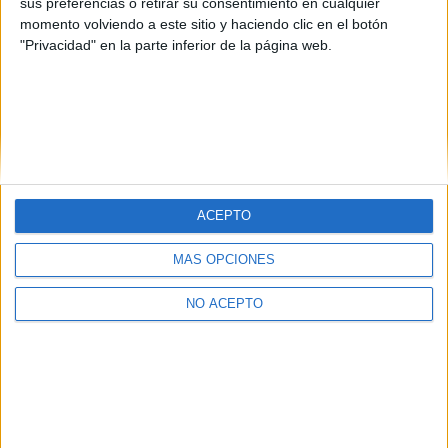
sus preferencias o retirar su consentimiento en cualquier
momento volviendo a este sitio y haciendo clic en el botón
"Privacidad" en la parte inferior de la página web.
Quiénes somos
|
Contactar
|
Anúnciate
ACEPTO
Aviso legal
|
Politica de privacidad
|
Condiciones generales
|
Política
de cookies
MÁS OPCIONES
© 2003-2026
Compás Mediterráneo S.L.
- Diego de León 47 - 28006
Madrid [ESPAÑA] - Tel. +34 91 593 2767
NO ACEPTO