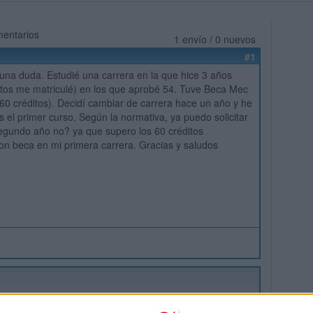
mentarios
1 envío / 0 nuevos
#1
a duda. Estudié una carrera en la que hice 3 años
itos me matriculé) en los que aprobé 54. Tuve Beca Mec
(60 créditos). Decidí cambiar de carrera hace un año y he
 el primer curso. Según la normativa, ya puedo solicitar
egundo año no? ya que supero los 60 créditos
on beca en mi primera carrera. Gracias y saludos