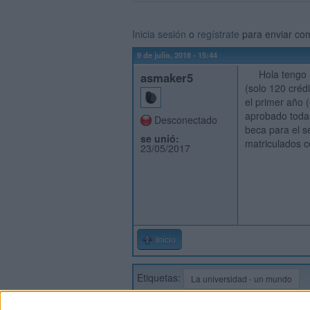
Inicia sesión
o
regístrate
para enviar co
9 de julio, 2018 - 15:44
Hola tengo un
asmaker5
(solo 120 créd
el primer año 
aprobado todas
Desconectado
beca para el s
se unió:
matriculados c
23/05/2017
Inicio
Etiquetas:
La universidad - un mundo