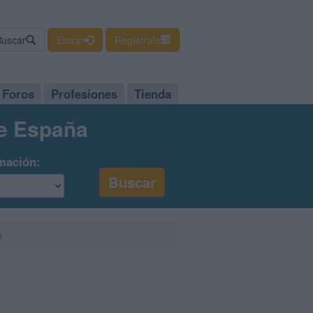
Buscar
Entrar
Regístrate
Foros
Profesiones
Tienda
de España
mación:
a