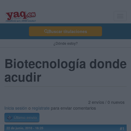
Toggl
navig
Buscar titulaciones
¿Dónde estoy?
Biotecnología donde
acudir
2 envíos / 0 nuevos
Inicia sesión
o
regístrate
para enviar comentarios
Último envío
22 de junio, 2018 - 16:25
#1