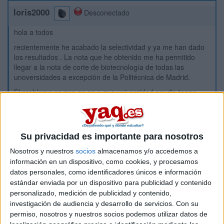
loris2000
Desconectado
hola a todos
recientemente he acabado la selectividad y ya me han dado
los resultados . La nota que he obtenido me ha permitido
llegar a la nota de corte de biotecnología de todas las
unoversidades a excepción de la Politécnica de Madrid.
El problema es que no se a que universidad acudir, tengo
dudas entre Salamanca, la Poli de Valencia , el País Vasco y
Granada y las de Barcelona aunque no creo que acuda allí .
Alguno sabe cual de estas universidades es mejor en la
carrera y lo orientan hacia el tema sanitario?
Su privacidad es importante para nosotros
Muchas Gracias
Nosotros y nuestros
socios
almacenamos y/o accedemos a
información en un dispositivo, como cookies, y procesamos
datos personales, como identificadores únicos e información
estándar enviada por un dispositivo para publicidad y contenido
Inicio
personalizado, medición de publicidad y contenido,
investigación de audiencia y desarrollo de servicios.
Con su
Etiquetas:
La universidad - un mundo
Biotecnología
permiso, nosotros y nuestros socios podemos utilizar datos de