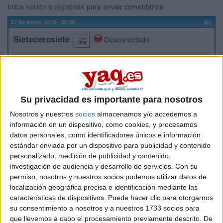
Inicia sesión
o
regístrate
para enviar comentarios
27 de enero, 2015 - 20:29
#1
Sietecerosiete
Desconectado
Hola, me gustaría saber si la Universidad de Sevilla es una
buena opción para estudiar el grado de Periodismo.
He buscado información y no he encontrado nada que diga
que sea una buena universidad para este grado.
Su privacidad es importante para nosotros
También me gustaría saber, si es posible, si se hacen
Nosotros y nuestros
socios
almacenamos y/o accedemos a
muchas prácticas, si dedican bastante tiempo a la enseñanza
información en un dispositivo, como cookies, y procesamos
para la aplicación de nuevas tecnologías, si hay algun sitio
datos personales, como identificadores únicos e información
mejor para estudiar Periodismo en Sevilla y si, dentro de lo
estándar enviada por un dispositivo para publicidad y contenido
normal, la gente suele encontrar trabajo al acabar.
personalizado, medición de publicidad y contenido,
También me gustaría saber si creeis que el doble grado en
investigación de audiencia y desarrollo de servicios.
Con su
Periodismo y Comunicación Audiovisal merecería la pena
permiso, nosotros y nuestros socios podemos utilizar datos de
aunque mis objetivos no tengan mucho que ver con la
localización geográfica precisa e identificación mediante las
Comunicación Audiovisual y aunque no lo estudiara en la
características de dispositivos. Puede hacer clic para otorgarnos
fcom si no en un centro adscrito.
su consentimiento a nosotros y a nuestros 1733 socios para
Muchas gracias.
que llevemos a cabo el procesamiento previamente descrito. De