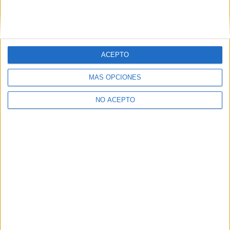
Estudios nombrados en este post
Estudiar Periodismo
ACEPTO
MÁS OPCIONES
NO ACEPTO
Quiénes somos
|
Contactar
|
Anúnciate
Aviso legal
|
Politica de privacidad
|
Condiciones generales
|
Política
de cookies
© 2003-2026
Compás Mediterráneo S.L.
- Diego de León 47 - 28006
Madrid [ESPAÑA] - Tel. +34 91 593 2767