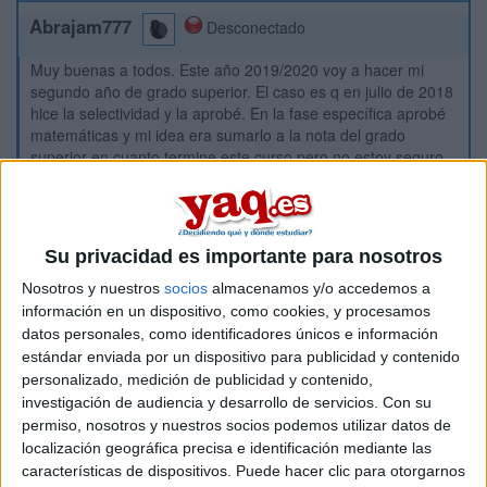
Abrajam777
Desconectado
Muy buenas a todos. Este año 2019/2020 voy a hacer mi
segundo año de grado superior. El caso es q en julio de 2018
hice la selectividad y la aprobé. En la fase específica aprobé
matemáticas y mi idea era sumarlo a la nota del grado
superior en cuanto termine este curso pero no estoy seguro
si aún me es válido la nota o si ya me ha caducado la fase
específica, puesto que he leído en algunos foros y alguna
información de que la fase específica solo sirve para el
mismo año que se ha aprobado la selectividad y el siguiente
Su privacidad es importante para nosotros
año. Please, alguien q me explique, por q estoy muy rallao
con ese tema
Nosotros y nuestros
socios
almacenamos y/o accedemos a
información en un dispositivo, como cookies, y procesamos
datos personales, como identificadores únicos e información
Inicio
estándar enviada por un dispositivo para publicidad y contenido
personalizado, medición de publicidad y contenido,
Etiquetas:
La universidad - un mundo
investigación de audiencia y desarrollo de servicios.
Con su
permiso, nosotros y nuestros socios podemos utilizar datos de
localización geográfica precisa e identificación mediante las
características de dispositivos. Puede hacer clic para otorgarnos