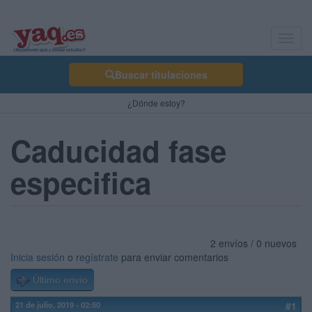
Toggl
navig
Buscar titulaciones
¿Dónde estoy?
Caducidad fase
especifica
2 envíos / 0 nuevos
Inicia sesión
o
regístrate
para enviar comentarios
Último envío
21 de julio, 2019 - 02:50
#1