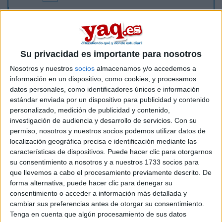
Alguien sabe si cuando te trasladas de una universidad a otra
y la universidad a la que llegas te tiene que reconocer
créditos de una asignatura, ¿te mantiene la calificación (nota)
sacada en la universidad de origen cuando se traspasa el
expediente a la universidad nueva ? O sea si tengo un 9 en la
Su privacidad es importante para nosotros
asignatura de la universidad 1 y me traslado a la universidad
Nosotros y nuestros
socios
almacenamos y/o accedemos a
2, me mantienen el 9 en mi expiente al reconocer créditos o
información en un dispositivo, como cookies, y procesamos
me reflejará como un 5 (aprobado) al hacer el traslado de
datos personales, como identificadores únicos e información
expediente?
estándar enviada por un dispositivo para publicidad y contenido
Graciasss!!!
personalizado, medición de publicidad y contenido,
investigación de audiencia y desarrollo de servicios.
Con su
Inicio
permiso, nosotros y nuestros socios podemos utilizar datos de
localización geográfica precisa e identificación mediante las
características de dispositivos. Puede hacer clic para otorgarnos
Etiquetas:
La universidad - un mundo
Neurociencia
su consentimiento a nosotros y a nuestros 1733 socios para
que llevemos a cabo el procesamiento previamente descrito. De
forma alternativa, puede hacer clic para denegar su
consentimiento o acceder a información más detallada y
cambiar sus preferencias antes de otorgar su consentimiento.
Tenga en cuenta que algún procesamiento de sus datos