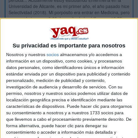
perdida... Actualmente estoy estudiando Enfermería en la
Universidad de Alicante, es mi primer año, el año pasado hice
Selectividad (2018). Mi porpósito era entrar en Medicina, pero
a pesar de tener un 9.63 de media de bachiller y un 12.75 en
Selectividad, no conseguí entrar, me quedé en el puesto 18
de lista de espera de la UMH de Elche, se que podría haber
solicitado plaza en otra universidad de España y ahora mismo
estaría cursando Medicina, pero por diversos motivos, quiero
Su privacidad es importante para nosotros
estudiar en Alicante. Este año quiero volver a hacer la
Nosotros y nuestros
socios
almacenamos y/o accedemos a
preinscripción para Medicina UMH, pero utilizando mi nota del
información en un dispositivo, como cookies, y procesamos
año pasado. ¿Puedo hacer eso, verdad? Quiero probar
suerte... puede que baje un poquito la nota este año
.
datos personales, como identificadores únicos e información
estándar enviada por un dispositivo para publicidad y contenido
¿Alguien sabe como funciona lo de traslado de expediente??
Alguien que sepa del tema que me cuente cositas porfa.
personalizado, medición de publicidad y contenido,
investigación de audiencia y desarrollo de servicios.
Con su
permiso, nosotros y nuestros socios podemos utilizar datos de
Inicio
localización geográfica precisa e identificación mediante las
características de dispositivos. Puede hacer clic para otorgarnos
Etiquetas:
La universidad - un mundo
Medicina
su consentimiento a nosotros y a nuestros 1733 socios para
que llevemos a cabo el procesamiento previamente descrito. De
forma alternativa, puede hacer clic para denegar su
consentimiento o acceder a información más detallada y