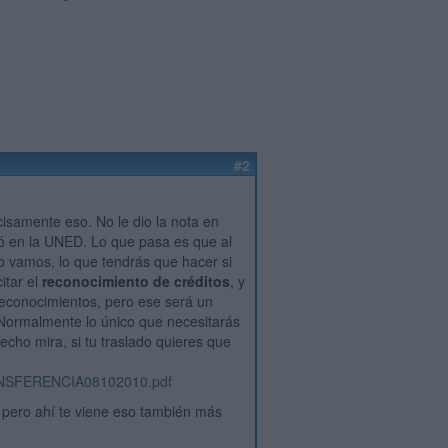
#2
isamente eso. No le dio la nota en
ló en la UNED. Lo que pasa es que al
ero vamos, lo que tendrás que hacer si
itar el
reconocimiento de créditos
, y
 reconocimientos, pero ese será un
 Normalmente lo único que necesitarás
hecho mira, si tu traslado quieres que
ANSFERENCIA08102010.pdf
, pero ahí te viene eso también más