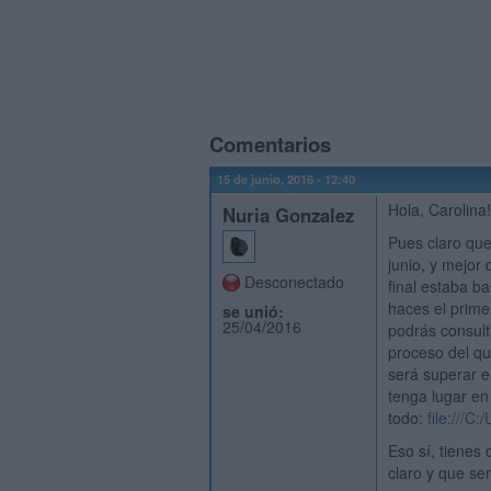
Comentarios
15 de junio, 2016 - 12:40
Hola, Carolina!
Nuria Gonzalez
Pues claro que
junio, y mejor
Desconectado
final estaba ba
haces el primer
se unió:
25/04/2016
podrás consult
proceso del qu
será superar el
tenga lugar en
todo:
file://
Eso sí, tienes
claro y que se