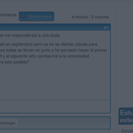
mentarios
4 envíos / 0 nuevos
Último envío
#1
ue me respondierais a una duda
dad en septiembre pero ya no se ofertan plazas para
que todas se llenan en junio y he pensado hacer el primer
d y al siguiente año cambiarme a la universidad
ra esto posible?
Est
este
Psicología
Estudi