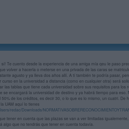
 sí! Te cuento desde la experiencia de una amiga mía qeu le paso prec
 que volver a hacerla o meterse en una privada de las caras se matricu
stante agusto y ya lleva dos años allí. A tí también te podría pasar, p
 curso en la universidad a distancia (como en cualquier otra) será solic
ar las tablas que tiene cada universidad sobre sus requisitos para los
e se encargará la universidad de destino y ya habrá tiempo para eso.
 50% de los créditos, es decir 30, o lo que es lo mismo, un cuatri. De 
 la UAM aquí lo tienes
/C:/Users/redac/Downloads/NORMATIVASOBRERECONOCIMIENTOYTR
 que tener en cuenta que las plazas se van a ver limitadas igualemente
rá algo que no tendrás que tener en cuenta todavía.