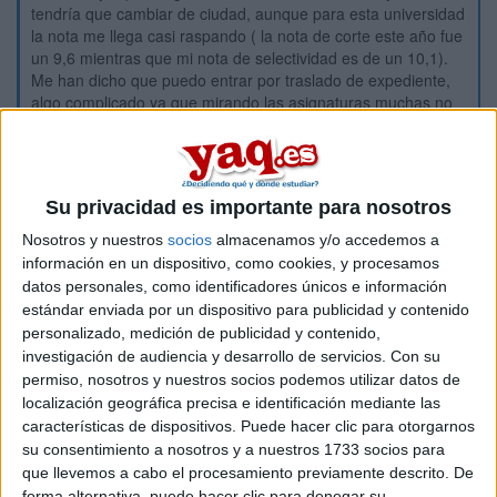
tendría que cambiar de ciudad, aunque para esta universidad
la nota me llega casi raspando ( la nota de corte este año fue
un 9,6 mientras que mi nota de selectividad es de un 10,1).
Me han dicho que puedo entrar por traslado de expediente,
algo complicado ya que mirando las asignaturas muchas no
se corresponden con las que curso actualmente, además de
que la resolución tarda en efectuarse. También puedo
hacerlo a través de selectividad pero no sé si lograría entrar
este año en la primera convocatoria y si perdería el año que
Su privacidad es importante para nosotros
ya he cursado en la UCV. Así mismo, he mirado otras
universidades como la complutense, a la cual sí que entraría
Nosotros y nuestros
socios
almacenamos y/o accedemos a
en la primera convocatoria, pero sería difícil que mis padres
información en un dispositivo, como cookies, y procesamos
me dejasen cambiar de ciudad.
datos personales, como identificadores únicos e información
estándar enviada por un dispositivo para publicidad y contenido
En definitiva, me gustaría que me contaseis vuestras
experiencias si habéis cambiado de universidad, vuestra
personalizado, medición de publicidad y contenido,
opinión, y un poco de orientación e información sobre el
investigación de audiencia y desarrollo de servicios.
Con su
tema. Gracias.
permiso, nosotros y nuestros socios podemos utilizar datos de
localización geográfica precisa e identificación mediante las
características de dispositivos. Puede hacer clic para otorgarnos
su consentimiento a nosotros y a nuestros 1733 socios para
Inicio
que llevemos a cabo el procesamiento previamente descrito. De
forma alternativa, puede hacer clic para denegar su