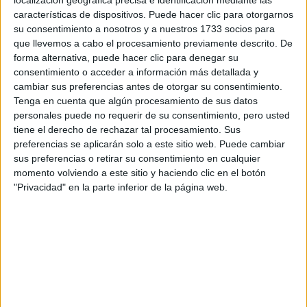
UNED
características de dispositivos. Puede hacer clic para otorgarnos
Asignatura 1 ------- 1ª Matricula (21,60€/credito) -> 6 creditos
su consentimiento a nosotros y a nuestros 1733 socios para
= 129,60€
que llevemos a cabo el procesamiento previamente descrito. De
forma alternativa, puede hacer clic para denegar su
Asignatura 2 ------- 2ª Matricula (30,60€/credito) -> 6 creditos
consentimiento o acceder a información más detallada y
= 183,60€
cambiar sus preferencias antes de otorgar su consentimiento.
Tenga en cuenta que algún procesamiento de sus datos
personales puede no requerir de su consentimiento, pero usted
Espero poder explicarme bien, quiero saber qué me sale
más
tiene el derecho de rechazar tal procesamiento. Sus
rentable
. Por eso saber si manteniendo la misma carrera,
preferencias se aplicarán solo a este sitio web. Puede cambiar
UNED me hará pagar las asignaturas tal y como las llevo
desde mi antigua universidad o me hará pagarlas como una
sus preferencias o retirar su consentimiento en cualquier
primera matrícula.
momento volviendo a este sitio y haciendo clic en el botón
"Privacidad" en la parte inferior de la página web.
Gracias de antemano.
Inicio
Etiquetas:
La universidad - un mundo