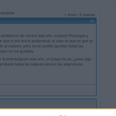
mentarios
1 envío / 0 nuevos
#1
 cambiarme de carrera este año, empece Psicología y
e que lo mio era lo audiovisual, el caso es que es que yo
o al maximo, pero no he podido aprobar todas las
orque no me gustaba.
r la preinscripción este año, mi pregunta es, ¿pasa algo
probado todas las asignaturas/con las asignaturas