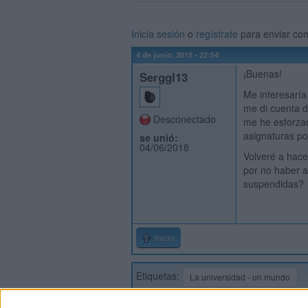
Inicia sesión
o
regístrate
para enviar co
4 de junio, 2018 - 22:54
¡Buenas!
Serggl13
Me interesaría
me di cuenta d
Desconectado
me he esforzad
asignaturas p
se unió:
04/06/2018
Volveré a hace
por no haber a
suspendidas?
Inicio
Etiquetas:
La universidad - un mundo