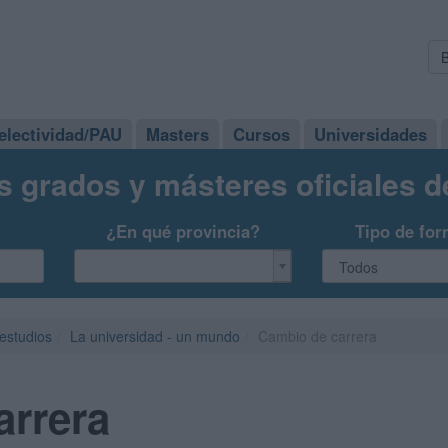
electividad/PAU
Masters
Cursos
Universidades
s grados y másteres oficiales 
¿En qué provincia?
Tipo de for
 estudios
La universidad - un mundo
Cambio de carrera
arrera