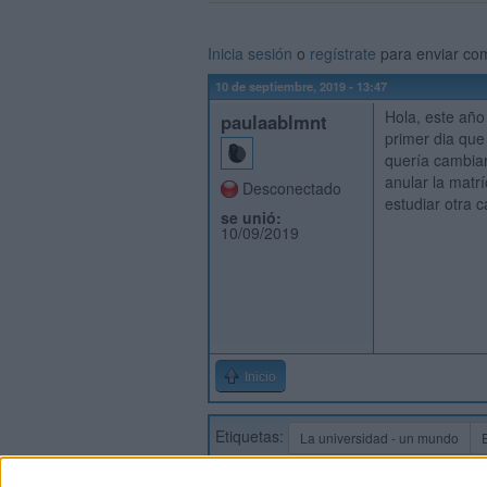
Inicia sesión
o
regístrate
para enviar co
10 de septiembre, 2019 - 13:47
Hola, este año
paulaablmnt
primer dia que
quería cambiar
anular la matr
Desconectado
estudiar otra 
se unió:
10/09/2019
Inicio
Etiquetas:
La universidad - un mundo