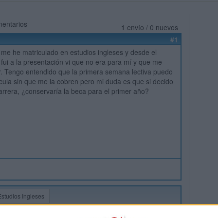
mentarios
1 envío / 0 nuevos
#1
 me he matriculado en estudios ingleses y desde el
 fui a la presentación vi que no era para mí y que me
. Tengo entendido que la primera semana lectiva puedo
ícula sin que me la cobren pero mi duda es que si decido
carrera, ¿conservaría la beca para el primer año?
Estudios Ingleses