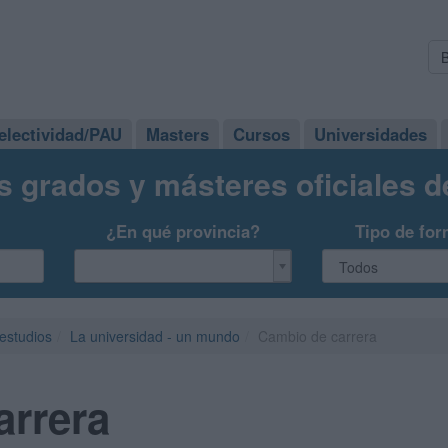
electividad/PAU
Masters
Cursos
Universidades
s grados y másteres oficiales 
¿En qué provincia?
Tipo de for
 estudios
La universidad - un mundo
Cambio de carrera
arrera