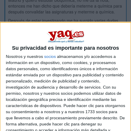
Madrid y quiero estudiar bioquímica, no me da la nota,
entonces me han dicho que debería meterme a química para
después convalidar las asignaturas y meterme a química.
Después de estar investigando me ha surgido varias dudas
que agradecería quién me las pudiera responder.
1. ¿Después de hacer 1° de química cómo debo hacer para
hacer el traslado a bioquímica?
Su privacidad es importante para nosotros
2. ¿Qué tienen en cuenta para el traslado, las notas de ese
curso, la de la evau o dan igual?
Nosotros y nuestros
socios
almacenamos y/o accedemos a
información en un dispositivo, como cookies, y procesamos
3. ¿Podría cambiar de universidad si hago 1° de carrera en la
datos personales, como identificadores únicos e información
universidad X y luego quiero hacer el traslado en la
estándar enviada por un dispositivo para publicidad y contenido
universidad Y para hacer 1° de bioquímica?
personalizado, medición de publicidad y contenido,
investigación de audiencia y desarrollo de servicios.
Con su
Cabe destacar, que mi nota de evau no es muy buena y que
permiso, nosotros y nuestros socios podemos utilizar datos de
si entro a química sería por lista de espera.
localización geográfica precisa e identificación mediante las
características de dispositivos. Puede hacer clic para otorgarnos
su consentimiento a nosotros y a nuestros 1733 socios para
Muchas gracias a quien me responda
que llevemos a cabo el procesamiento previamente descrito. De
forma alternativa, puede hacer clic para denegar su
Inicio
consentimiento o acceder a información más detallada y