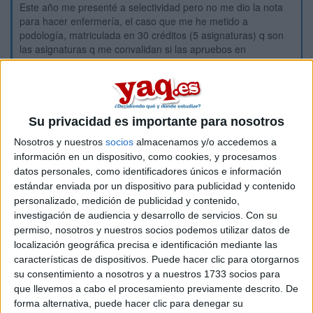
Este año me presenté a selectividad pero no me dio la nota
para hacer enfermería, el caso que me he metido a
podología, matriculada en 30 créditos (5 asignaturas) q son
las asignaturas q me convalidan si las apruebos en
enfermería.
Tengo q volve a ir a selectividad para poder tener si o si la
nota de corte, pero de mientras poes como q voy a ir
intentado quitar algunas asignaturas de las q me he
matriculado para luego si consigo obtener la nota de
Su privacidad es importante para nosotros
selectividad y cambiar de carrera, poder aunque sea
Nosotros y nuestros
socios
almacenamos y/o accedemos a
convalidar alguna y ir con menos asignaturas en primero o
información en un dispositivo, como cookies, y procesamos
matricular de algunas de Segundo de enfermería.
datos personales, como identificadores únicos e información
Mi dudas es, tengo entendido que al hacer un cambio de
estándar enviada por un dispositivo para publicidad y contenido
carrera, ya no recibo la beca mec en ese año de la carrera
personalizado, medición de publicidad y contenido,
nueva (1 de enfermeria), pero quería saber si los siguientes
investigación de audiencia y desarrollo de servicios.
Con su
años de la carrera podré tener la beca mec como siempre
permiso, nosotros y nuestros socios podemos utilizar datos de
gracias
localización geográfica precisa e identificación mediante las
características de dispositivos. Puede hacer clic para otorgarnos
su consentimiento a nosotros y a nuestros 1733 socios para
Inicio
que llevemos a cabo el procesamiento previamente descrito. De
forma alternativa, puede hacer clic para denegar su
Etiquetas:
La universidad - un mundo
Podología